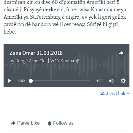
destnîşan kir ku divê 60 dîplomatên Amerîkî berî 5
nîsanê ji Rûsyayê derkevin, û her wisa Konsunlxaneya
Amerîkî ya St.Petersburg ê digire, ev yek li gorî gellek
çavdêran dê bandora wê li ser rewşa Sûrîyê bi giştî
hebe.
Zana Omer 31.03.2018
by
Dengê Amerîka | VOA Kurmanji
No media source currently available
0:00
4:19
Direct link
Parve bike
Follow us