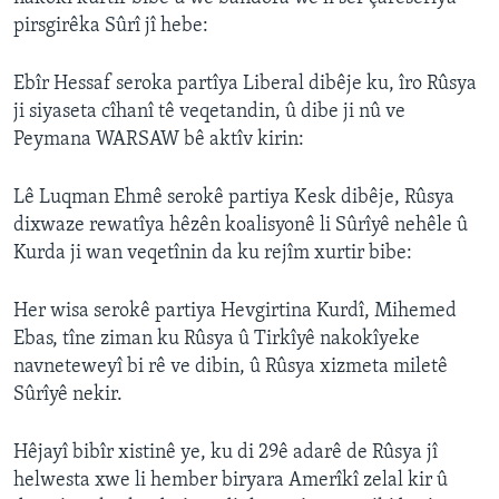
pirsgirêka Sûrî jî hebe:
Ebîr Hessaf seroka partîya Liberal dibêje ku, îro Rûsya
ji siyaseta cîhanî tê veqetandin, û dibe ji nû ve
Peymana WARSAW bê aktîv kirin:
Lê Luqman Ehmê serokê partiya Kesk dibêje, Rûsya
dixwaze rewatîya hêzên koalisyonê li Sûrîyê nehêle û
Kurda ji wan veqetînin da ku rejîm xurtir bibe:
Her wisa serokê partiya Hevgirtina Kurdî, Mihemed
Ebas, tîne ziman ku Rûsya û Tirkîyê nakokîyeke
navneteweyî bi rê ve dibin, û Rûsya xizmeta miletê
Sûrîyê nekir.
Hêjayî bibîr xistinê ye, ku di 29ê adarê de Rûsya jî
helwesta xwe li hember biryara Amerîkî zelal kir û