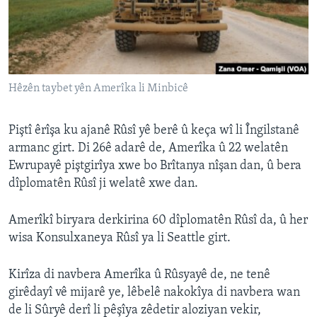
ÇAND Û HUNER
SERNIVÎS
SORANÎ
Hêzên taybet yên Amerîka li Minbicê
Learning English
Piştî êrîşa ku ajanê Rûsî yê berê û keça wî li Îngilstanê
FOLLOW US
armanc girt. Di 26ê adarê de, Amerîka û 22 welatên
Ewrupayê piştgirîya xwe bo Brîtanya nîşan dan, û bera
dîplomatên Rûsî ji welatê xwe dan.
Zimanên Din
Amerîkî biryara derkirina 60 dîplomatên Rûsî da, û her
wisa Konsulxaneya Rûsî ya li Seattle girt.
Kirîza di navbera Amerîka û Rûsyayê de, ne tenê
girêdayî vê mijarê ye, lêbelê nakokîya di navbera wan
de li Sûryê derî li pêşîya zêdetir aloziyan vekir,