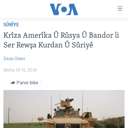
Lînkên
eksesibilîtî
Yekser
SÛRÎYE
here
DESTPÊK
Krîza Amerîka Û Rûsya Û Bandor li
naveroka
NÛÇE
serekî
Ser Rewşa Kurdan Û Sûriyê
HERÊMÊN KURDAN
Yekser
VÎDYO GALERÎ
here
Zana Omer
AMERÎKA
FOTO GALERÎ
Malpera
Meha Sê 31, 2018
TIRKÎYE
RADYO
serekî
Yekser
SÛRÎYE
HEVPEYVÎN
Parve bike
here
ÎRAQ
Lêgerînê
ÎRAN
ROJHILATA NAVÎN
CÎHAN