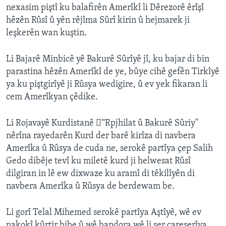
nexasim piştî ku balafirên Amerîkî li Dêrezorê êrîşî
hêzên Rûsî û yên rêjîma Sûrî kirin û hejmarek ji
leşkerên wan kuştin.
Li Bajarê Minbicê yê Bakurê Sûrîyê jî, ku bajar di bin
parastina hêzên Amerîkî de ye, bûye cihê gefên Tirkîyê
ya ku piştgirîyê ji Rûsya wedigire, û ev yek fikaran li
cem Amerîkyan çêdike.
Li Rojavayê Kurdistanê "ٌRpjhilat û Bakurê Sûriy"
nêrîna rayedarên Kurd der barê kirîza di navbera
Amerîka û Rûsya de cuda ne, serokê partîya çep Salih
Gedo dibêje tevî ku miletê kurd ji helwesat Rûsî
dilgiran in lê ew dixwaze ku aramî di têkilîyên di
navbera Amerîka û Rûsya de berdewam be.
Li gorî Telal Mihemed serokê partîya Aştîyê, wê ev
nakokî kûrtir bibe û wê bandora wê li ser çareserîya