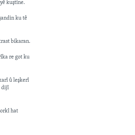
yê kuştine.
andin ku tê
rast bikaran.
îka re got ku
rî û leşkerî
dijî
orkî hat