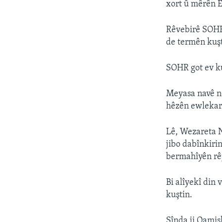
xort û mêrên E
Rêvebirê SOHR
de termên kuşt
SOHR got ev ku
Meyasa navê ne
hêzên ewlekarî
Lê, Wezareta N
jibo dabînkiri
bermahîyên rêj
Bi alîyekî din
kuştin.
Şînda ji Qamiş