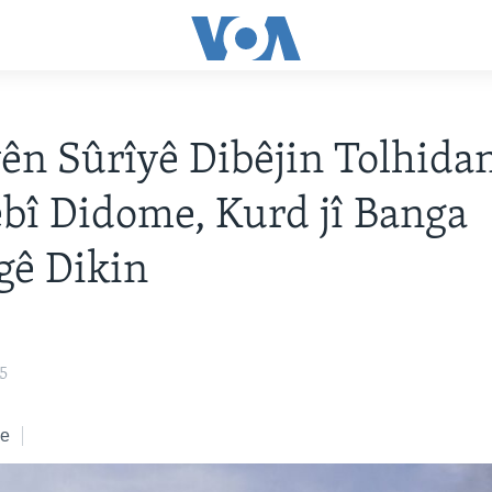
ên Sûrîyê Dibêjin Tolhida
î Didome, Kurd jî Banga
gê Dikin
5
ke