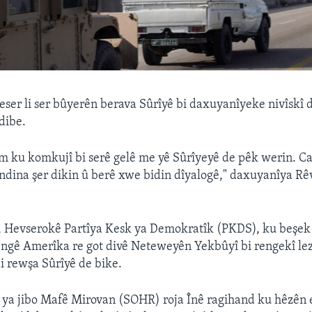
ser li ser bûyerên berava Sûrîyê bi daxuyanîyeke nivîskî d
 dibe.
m ku komkujî bi serê gelê me yê Sûrîyeyê de pêk werin. C
dina şer dikin û berê xwe bidin dîyalogê," daxuyanîya Rê
Hevserokê Partîya Kesk ya Demokratîk (PKDS), ku beşek 
engê Amerîka re got divê Neteweyên Yekbûyî bi rengekî le
 rewşa Sûrîyê de bike.
 ya jibo Mafê Mirovan (SOHR) roja Înê ragihand ku hêzên 