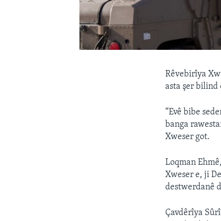
Rêvebirîya Xwe
asta şer bilind
“Evê bibe sede
banga rawestan
Xweser got.
Loqman Ehmê, 
Xweser e, ji D
destwerdanê di
Çavdêrîya Sûrî