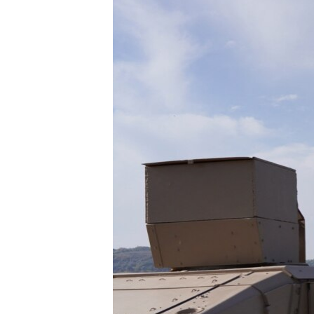
ÇAND Û HUNER
SERNIVÎS
SORANÎ