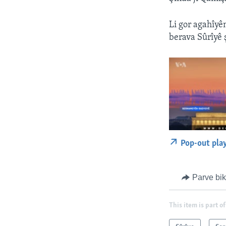
Li gor agahîyê
berava Sûrîyê 
Pop-out pla
Parve bi
This item is part of