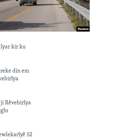
îyar kir ku
areke din em
vebirîya
ji Rêvebirîya
zgîn
ewlekarîyê 52