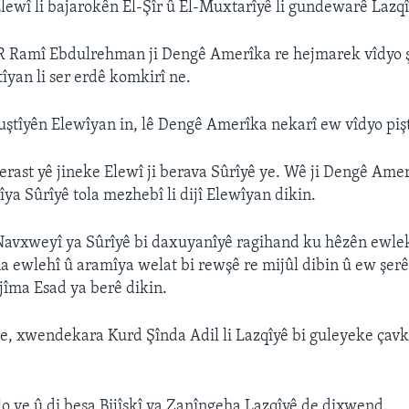
lewî li bajarokên El-Şîr û El-Muxtarîyê li gundewarê Lazqî
 Ramî Ebdulrehman ji Dengê Amerîka re hejmarek vîdyo ş
îyan li ser erdê komkirî ne.
ştîyên Elewîyan in, lê Dengê Amerîka nekarî ew vîdyo pişt
rast yê jineke Elewî ji berava Sûrîyê ye. Wê ji Dengê Amer
ya Sûrîyê tola mezhebî li dijî Elewîyan dikin.
avxweyî ya Sûrîyê bi daxuyanîyê ragihand ku hêzên ewleka
na ewlehî û aramîya welat bi rewşê re mijûl dibin û ew şerê 
îma Esad ya berê dikin.
 ve, xwendekara Kurd Şînda Adil li Lazqîyê bi guleyeke çavk
lo ye û di beşa Bijîşkî ya Zanîngeha Lazqîyê de dixwend.