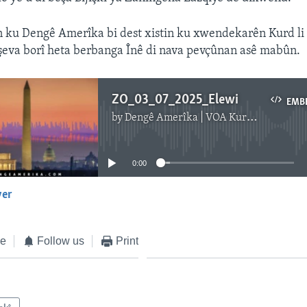
n ku Dengê Amerîka bi dest xistin ku xwendekarên Kurd li
şeva borî heta berbanga Înê di nava pevçûnan asê mabûn.
ZO_03_07_2025_Elewi
EMB
by
Dengê Amerîka | VOA Kurmanji
No media source currently available
0:00
yer
EMBED
ke
Follow us
Print