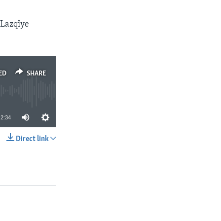
 Lazqîye
ED
SHARE
2:34
Direct link
SHARE