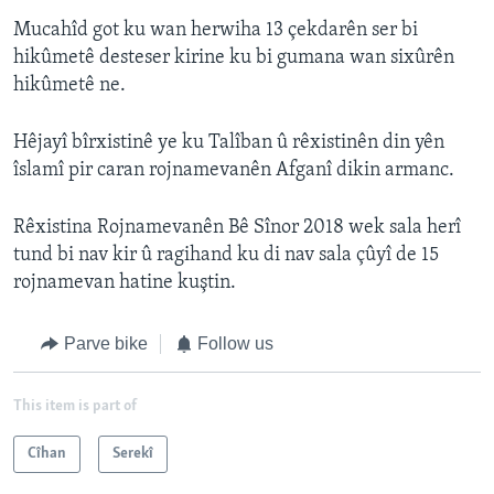
Mucahîd got ku wan herwiha 13 çekdarên ser bi
hikûmetê desteser kirine ku bi gumana wan sixûrên
hikûmetê ne.
Hêjayî bîrxistinê ye ku Talîban û rêxistinên din yên
îslamî pir caran rojnamevanên Afganî dikin armanc.
Rêxistina Rojnamevanên Bê Sînor 2018 wek sala herî
tund bi nav kir û ragihand ku di nav sala çûyî de 15
rojnamevan hatine kuştin.
Parve bike
Follow us
This item is part of
Cîhan
Serekî