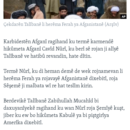
ÇAND Û HUNER
SERNIVÎS
Çekdarên Talîbanê li herêma Ferah ya Afganistanê (Arşîv)
SORANÎ
Learning English
Karbidestên Afganî ragihand ku termê karmendê
hikûmeta Afganî Cavîd Nûrî, ku berî sê rojan ji alîyê
Talîbanê ve hatibû revandin, hate dîtin.
FOLLOW US
Termê Nûrî, ku di heman demê de wek rojnamevan li
herêma Ferah ya rojavayê Afganistanê dixebitî, roja
Zimanên Din
Sêşemê ji malbata wî re hat teslîm kirin.
Berdevikê Talîbanê Zabihullah Mucahîd bi
daxuyanîyekê ragihand ku wan Nûrî roja Şemîyê kuşt,
jiber ku ew bo hikûmeta Kabulê ya bi piştgirîya
Amerîka dixebitî.