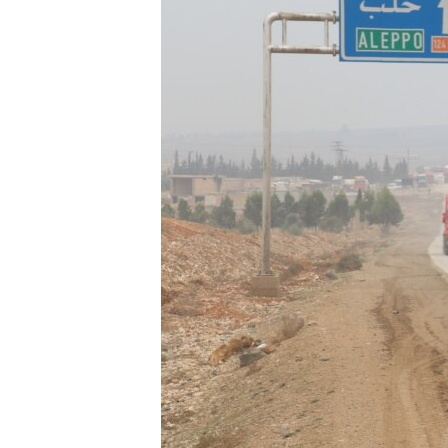
ÇAND Û HUNER
SERNIVÎS
SORANÎ