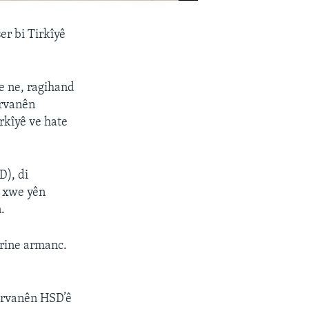
er bi Tirkîyê
ve ne, ragihand
ervanên
rkîyê ve hate
D), di
n xwe yên
.
irine armanc.
şervanên HSD’ê