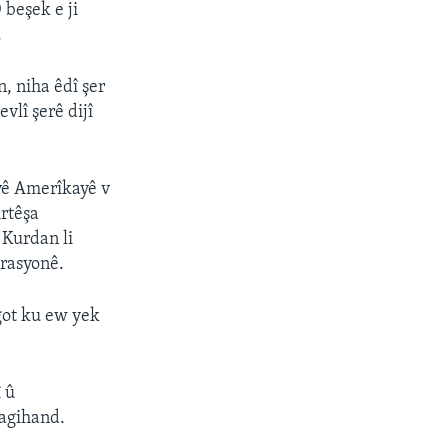
 beşek e ji
.
, niha êdî şer
vlî şerê dijî
îyê Amerîkayê v
Artêşa
 Kurdan li
erasyonê.
got ku ew yek
 û
agihand.