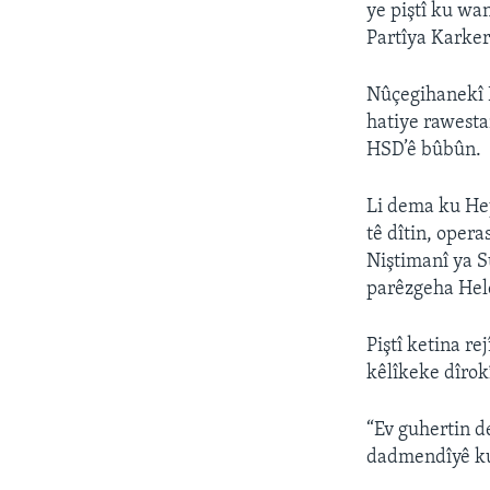
ye piştî ku wan
Partîya Karker
Nûçegihanekî D
hatiye rawesta
HSD’ê bûbûn.
Li dema ku Hey
tê dîtin, opera
Niştimanî ya S
parêzgeha Hele
Piştî ketina r
kêlîkeke dîrokî
“Ev guhertin d
dadmendîyê ku