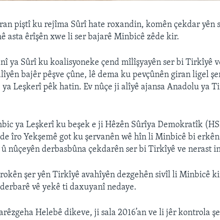
n piştî ku rejîma Sûrî hate roxandin, komên çekdar yên s
ê asta êrîşên xwe li ser bajarê Minbicê zêde kir.
nî ya Sûrî ku koalisyoneke çend mîlîşyayên ser bi Tirkîyê 
alîyên bajêr pêşve çûne, lê dema ku pevçûnên giran ligel ş
 ya Leşkerî pêk hatin. Ev nûçe ji alîyê ajansa Anadolu ya Ti
bic ya Leşkerî ku beşek e ji Hêzên Sûrîya Demokratîk (HS
e îro Yekşemê got ku şervanên wê hîn li Minbicê bi erkê
n û nûçeyên derbasbûna çekdarên ser bi Tirkîyê ve nerast in
irokên şer yên Tirkîyê avahîyên dezgehên sivîl li Minbicê k
 derbarê vê yekê ti daxuyanî nedaye.
parêzgeha Helebê dikeve, ji sala 2016’an ve li jêr kontrola 