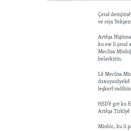
Çend demjimêra
ve roja Yekşem
Artêşa Niştima
ku ew li çend 
Meclisa Minbij
belavkirin.
Lê Meclisa Min
daxuyanîyekê d
leşkerî radibi
HSD’ê got ku f
Artêşa Tirkîyê
Minbic, ku li 