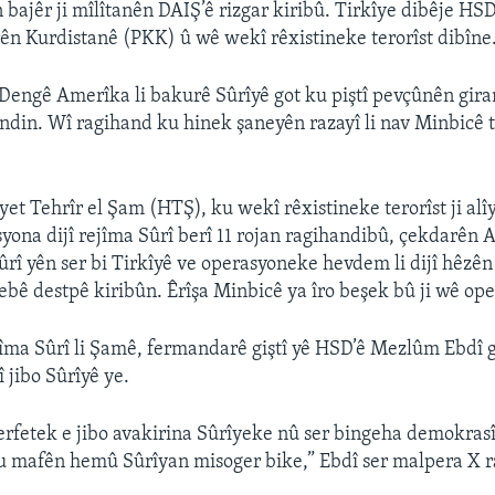
 bajêr ji mîlîtanên DAIŞ’ê rizgar kiribû. Tirkîye dibêje HSD
ên Kurdistanê (PKK) û wê wekî rêxistineke terorîst dibîne
engê Amerîka li bakurê Sûrîyê got ku piştî pevçûnên giran
ndin. Wî ragihand ku hinek şaneyên razayî li nav Minbicê te
et Tehrîr el Şam (HTŞ), ku wekî rêxistineke terorîst ji al
syona dijî rejîma Sûrî berî 11 rojan ragihandibû, çekdarên 
ûrî yên ser bi Tirkîyê ve operasyoneke hevdem li dijî hêzên
bê destpê kiribûn. Êrîşa Minbicê ya îro beşek bû ji wê op
ejîma Sûrî li Şamê, fermandarê giştî yê HSD’ê Mezlûm Ebdî 
 jibo Sûrîyê ye.
erfetek e jibo avakirina Sûrîyeke nû ser bingeha demokrasî
 mafên hemû Sûrîyan misoger bike,” Ebdî ser malpera X r