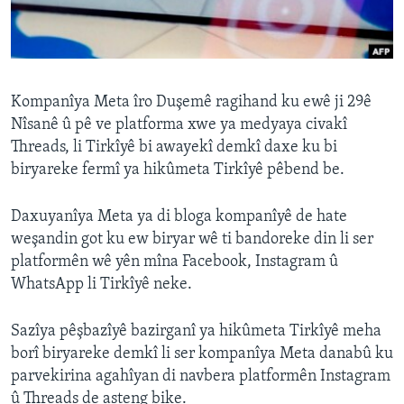
ÇAND Û HUNER
SERNIVÎS
SORANÎ
Kompanîya Meta îro Duşemê ragihand ku ewê ji 29ê
Nîsanê û pê ve platforma xwe ya medyaya civakî
Learning English
Threads, li Tirkîyê bi awayekî demkî daxe ku bi
biryareke fermî ya hikûmeta Tirkîyê pêbend be.
FOLLOW US
Daxuyanîya Meta ya di bloga kompanîyê de hate
weşandin got ku ew biryar wê ti bandoreke din li ser
platformên wê yên mîna Facebook, Instagram û
Zimanên Din
WhatsApp li Tirkîyê neke.
Sazîya pêşbazîyê bazirganî ya hikûmeta Tirkîyê meha
borî biryareke demkî li ser kompanîya Meta danabû ku
parvekirina agahîyan di navbera platformên Instagram
û Threads de asteng bike.