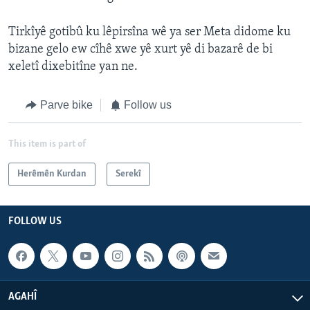
Tirkîyê gotibû ku lêpirsîna wê ya ser Meta didome ku
bizane gelo ew cîhê xwe yê xurt yê di bazarê de bi
xeletî dixebitîne yan ne.
Parve bike
Follow us
This item is part of
Herêmên Kurdan
Serekî
FOLLOW US
AGAHÎ