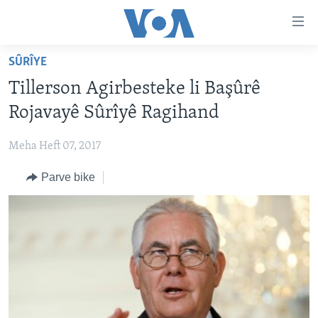
Lînkên
eksesibilîtî
Yekser
SÛRÎYE
here
DESTPÊK
Tillerson Agirbesteke li Başûrê
naveroka
NÛÇE
serekî
Rojavayê Sûrîyê Ragihand
HERÊMÊN KURDAN
Yekser
VÎDYO GALERÎ
here
Meha Heft 07, 2017
AMERÎKA
FOTO GALERÎ
Malpera
Parve bike
TIRKÎYE
RADYO
serekî
Yekser
SÛRÎYE
HEVPEYVÎN
here
ÎRAQ
Lêgerînê
ÎRAN
ROJHILATA NAVÎN
CÎHAN