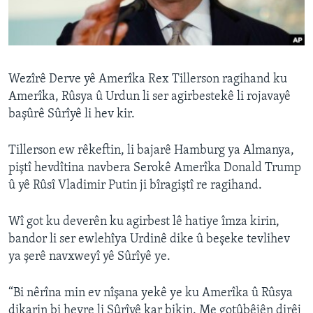
ÇAND Û HUNER
SERNIVÎS
SORANÎ
Wezîrê Derve yê Amerîka Rex Tillerson ragihand ku
Amerîka, Rûsya û Urdun li ser agirbestekê li rojavayê
Learning English
başûrê Sûrîyê li hev kir.
FOLLOW US
Tillerson ew rêkeftin, li bajarê Hamburg ya Almanya,
piştî hevdîtina navbera Serokê Amerîka Donald Trump
û yê Rûsî Vladimir Putin ji bîragiştî re ragihand.
Zimanên Din
Wî got ku deverên ku agirbest lê hatiye îmza kirin,
bandor li ser ewlehîya Urdinê dike û beşeke tevlihev
ya şerê navxweyî yê Sûrîyê ye.
“Bi nêrîna min ev nîşana yekê ye ku Amerîka û Rûsya
dikarin bi hevre li Sûrîyê kar bikin. Me gotûbêjên dirêj