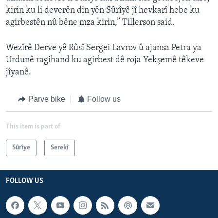
kirin ku li deverên din yên Sûrîyê jî hevkarî hebe ku
agirbestên nû bêne mza kirin,” Tillerson said.
Wezîrê Derve yê Rûsî Sergei Lavrov û ajansa Petra ya
Urdunê ragihand ku agirbest dê roja Yekşemê têkeve
jîyanê.
Parve bike
Follow us
This item is part of
Sûrîye
Serekî
FOLLOW US