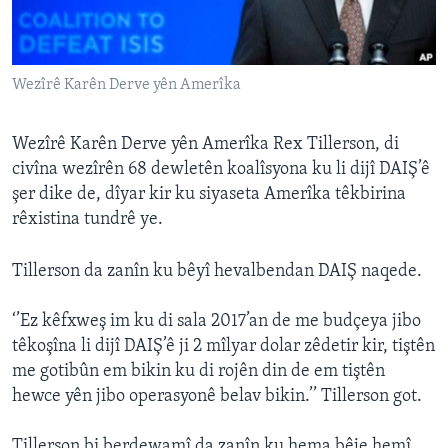
ÇAND Û HUNER
SERNIVÎS
Wezîrê Karên Derve yên Amerîka
SORANÎ
Learning English
Wezîrê Karên Derve yên Amerîka Rex Tillerson, di
civîna wezîrên 68 dewletên koalîsyona ku li dijî DAIŞ’ê
şer dike de, dîyar kir ku siyaseta Amerîka têkbirina
FOLLOW US
rêxistina tundrê ye.
Tillerson da zanîn ku bêyî hevalbendan DAIŞ naqede.
Zimanên Din
‘’Ez kêfxweş im ku di sala 2017’an de me budçeya jibo
têkoşîna li dijî DAIŞ’ê ji 2 mîlyar dolar zêdetir kir, tiştên
me gotibûn em bikin ku di rojên din de em tiştên
hewce yên jibo operasyonê belav bikin.’’ Tillerson got.
Tillerson bi berdewamî da zanîn ku hema bêje hemî