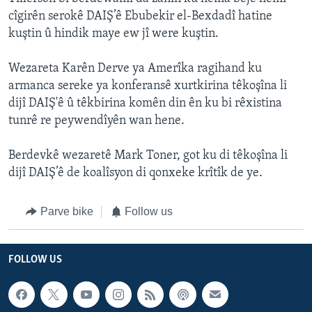
cîgirên serokê DAIŞ’ê Ebubekir el-Bexdadî hatine
kuştin û hindik maye ew jî were kuştin.
Wezareta Karên Derve ya Amerîka ragihand ku
armanca sereke ya konferansê xurtkirina têkoşîna li
dijî DAIŞ'ê û têkbirina komên din ên ku bi rêxistina
tunrê re peywendîyên wan hene.
Berdevkê wezaretê Mark Toner, got ku di têkoşîna li
dijî DAIŞ’ê de koalîsyon di qonxeke krîtîk de ye.
Parve bike
Follow us
FOLLOW US