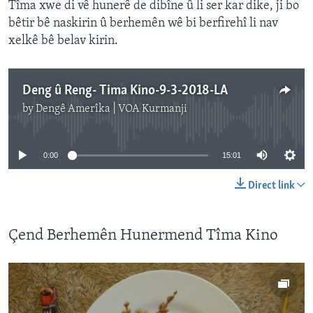
Tîma xwe di vê hunerê de dibîne û li ser kar dike, ji bo
bêtir bê naskirin û berhemên wê bi berfirehî li nav
xelkê bê belav kirin.
Deng û Reng- Tima Kino-9-3-2018-LA
by
Dengê Amerîka | VOA Kurmanji
No media source currently available
0:00
15:01
Direct link
Çend Berhemên Hunermend Tîma Kino