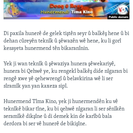
ÇAND Û HUNER
SERNIVÎS
SORANÎ
Di paxila hunerê de gelek tiştên seyr û balkêş hene û bi
dehan cûreyên teknîk û şêwazên wê hene, ku li gorî
Learning English
kesayeta hunermend tên bikaranînin.
FOLLOW US
Yek ji wan teknîk û şêwaziya hunera şêwekariyê,
hunera bi Qehwê ye, ku rengekî balkêş dide nîgaran bi
rengê xwe yê qehewrengî û belavkirina wê li ser
sîramîk yan yan kaxeza sipî.
Zimanên Din
Hunermend Tîma Kino, yek ji hunermendên ku vê
teknîkê bikar tîne, ku bi qehwê nîgaran li ser sênîkên
seramîkê dikşîne û di demek kin de karîbû bala
derdora bi ser vê hunerê de bikişîne.