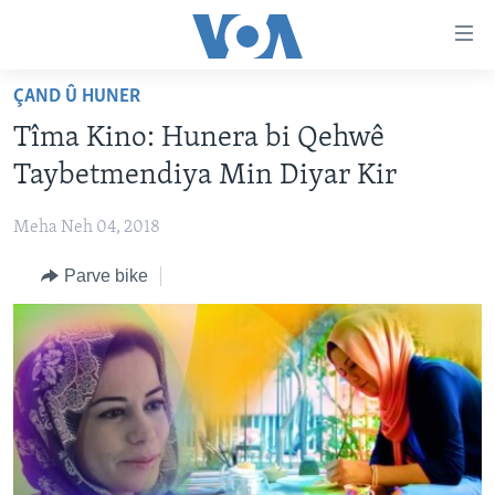
Lînkên
eksesibilîtî
Yekser
ÇAND Û HUNER
here
DESTPÊK
Tîma Kino: Hunera bi Qehwê
naveroka
NÛÇE
serekî
Taybetmendiya Min Diyar Kir
HERÊMÊN KURDAN
Yekser
VÎDYO GALERÎ
here
Meha Neh 04, 2018
AMERÎKA
FOTO GALERÎ
Malpera
Parve bike
TIRKÎYE
RADYO
serekî
Yekser
SÛRÎYE
HEVPEYVÎN
here
ÎRAQ
Lêgerînê
ÎRAN
ROJHILATA NAVÎN
CÎHAN