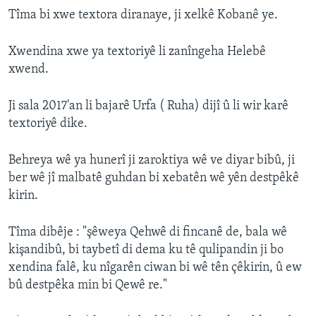
Tîma bi xwe textora diranaye, ji xelkê Kobanê ye.
Xwendina xwe ya textoriyê li zanîngeha Helebê
xwend.
Ji sala 2017'an li bajarê Urfa ( Ruha) dijî û li wir karê
textoriyê dike.
Behreya wê ya hunerî ji zaroktiya wê ve diyar bibû, ji
ber wê jî malbatê guhdan bi xebatên wê yên destpêkê
kirin.
Tîma dibêje : "şêweya Qehwê di fincanê de, bala wê
kişandibû, bi taybetî di dema ku tê qulipandin ji bo
xendina falê, ku nîgarên ciwan bi wê tên çêkirin, û ew
bû destpêka min bi Qewê re."