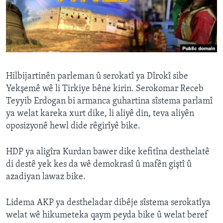
ÇAND Û HUNER
SERNIVÎS
SORANÎ
Learning English
Hilbijartinên parleman û serokatî ya Dîrokî sibe
Yekşemê wê li Tirkiye bêne kirin. Serokomar Receb
FOLLOW US
Teyyib Erdogan bi armanca guhartina sîstema parlamî
ya welat kareka xurt dike, li aliyê din, teva aliyên
oposizyonê hewl dide rêgirîyê bike.
Zimanên Din
HDP ya aligîra Kurdan bawer dike kefitîna desthelatê
di destê yek kes da wê demokrasî û mafên giştî û
azadiyan lawaz bike.
Lidema AKP ya destheladar dibêje sîstema serokatîya
welat wê hikumeteka qaym peyda bike û welat beref