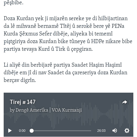
pêşbibe.
Doza Kurdan yek ji mijarên sereke ye di hilbijartinan
da lê mihvanê bernamê Tîtêj û serokê bere yê PENa
Kurda Şêxmus Sefer dibêje, aliyeka bi tememî
piştgiriya doza Kurdan bike tûneye û HDPe nikare bibe
partiya tevaya Kurd û Tirk û çepgiran.
Li aliyê din berbijarê partiya Saadet Haşim Haşimî
dibêje em jî di nav Saadet da çareseriya doza Kurdan
berçav digrîn.
Tirej # 147
by
Dengê Amerîka | VOA Kurmanji
No media source currently available
0:00
26:03