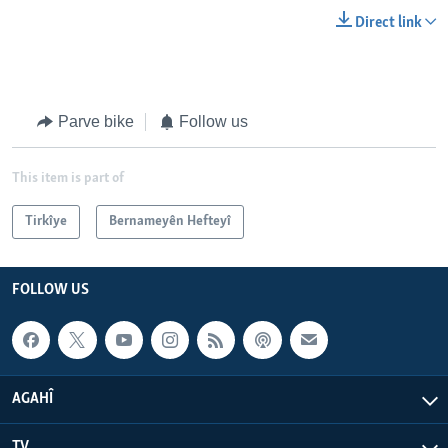
Direct link
Parve bike
Follow us
This item is part of
Tirkîye
Bernameyên Hefteyî
FOLLOW US
AGAHÎ
TV