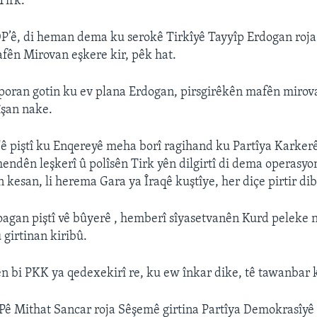
Tirk.
DP’ê, di heman dema ku serokê Tirkîyê Tayyîp Erdogan roj
fên Mirovan eşkere kir, pêk hat.
poran gotin ku ev plana Erdogan, pirsgirêkên mafên mirov
îşan nake.
ê piştî ku Enqereyê meha borî ragihand ku Partîya Karker
endên leşkerî û polîsên Tirk yên dilgirtî di dema operasyo
 kesan, li herema Gara ya Îraqê kuştîye, her diçe pirtir dib
gan piştî vê bûyerê , hemberî sîyasetvanên Kurd peleke 
 girtinan kiribû.
ên bi PKK ya qedexekirî re, ku ew înkar dike, tê tawanbar k
ê Mithat Sancar roja Sêşemê girtina Partîya Demokrasîyê 