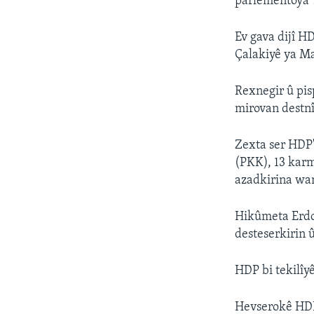
parlementoya 
Ev gava dijî H
Çalakiyê ya Ma
Rexnegir û pis
mirovan destn
Zexta ser HDP'
(PKK), 13 karm
azadkirina wan
Hikûmeta Erdoa
desteserkirin û
HDP bi tekilîy
Hevserokê HDP