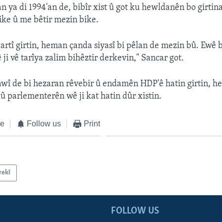
n ya di 1994'an de, bibîr xist û got ku hewldanên bo girti
bike û me bêtir mezin bike.
artî girtin, heman çanda siyasî bi pêlan de mezin bû. Ewê bi
ji vê tarîya zalim bihêztir derkevin," Sancar got.
awî de bi hezaran rêvebir û endamên HDP'ê hatin girtin, h
û parlementerên wê ji kat hatin dûr xistin.
ke
Follow us
Print
rekî
FOLLOW US