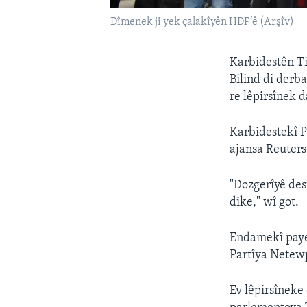
Dîmenek ji yek çalakîyên HDP’ê (Arşîv)
Karbidestên T
Bilind di derb
re lêpirsînek 
Karbidestekî P
ajansa Reuters 
"Dozgerîyê dest
dike," wî got.
Endamekî paye
Partîya Netewp
Ev lêpirsîneke