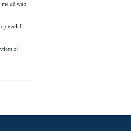
na me dê wan
 pir zelalî
evdem bi