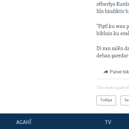
rêberîya Kurda
hîn hindiktir 
"Piştî ku wan p
bibînin ku emê 
Di van salên d
dehan şaredar 
Parve bi
This item is part of
Tirkîye
Se
AGAHÎ
TV