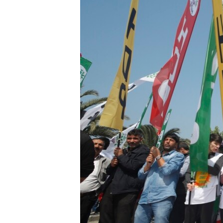
ÇAND Û HUNER
SERNIVÎS
SORANÎ