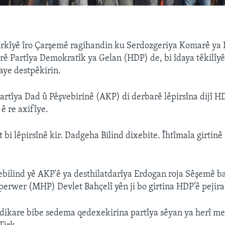
irkîyê îro Çarşemê ragihandin ku Serdozgeriya Komarê ya
arê Partîya Demokratîk ya Gelan (HDP) de, bi îdaya têkilîyê
daye destpêkirin.
artîya Dad û Pêşvebirinê (AKP) di derbarê lêpirsîna dijî HD
ê re axifîye.
 bi lêpirsînê kir. Dadgeha Bilind dixebite. Îhtîmala girtinê
bilind yê AKP'ê ya desthilatdarîya Erdogan roja Sêşemê 
erwer (MHP) Devlet Bahçelî yên ji bo girtina HDP’ê pejir
 dikare bibe sedema qedexekirina partîya sêyan ya herî mez