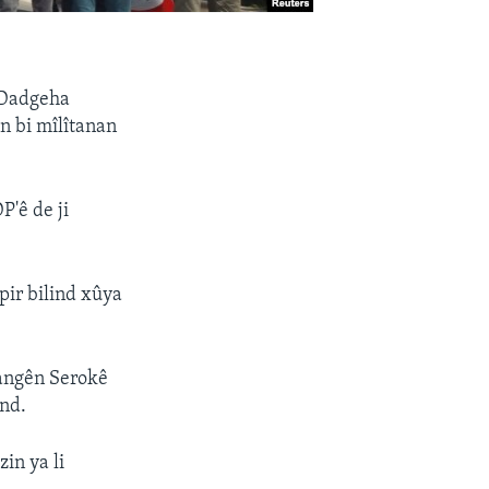
 Dadgeha
n bi mîlîtanan
P'ê de ji
 pir bilind xûya
bangên Serokê
and.
in ya li