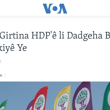
Girtina HDP'ê li Dadgeha B
kiyê Ye
1
ke