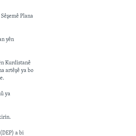
a Sêşemê Plana
an yên
ên Kurdistanê
na artêşê ya bo
e.
nû ya
irin.
(DEP) a bi