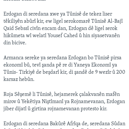
Erdogan di seredana xwe ya Tûnisê de tekez liser
têkiliyên abûrî kir, ew ligel serokomarê Tûnisê Al-Bajî
Qaid Sebssî civîn encam dan, Erdogan dê ligel serok
hikûmeta wî welatî Yousef Cahed û hin siyasetvanên
din bicive.
Armanca sereke ya seredana Erdogan bo Tûnisê pirsa
ekonomî bû, tevî şanda pê re di Yaneya Ekonomî ya
Tûnis- Tirkiyê de beşdarî kir, di şandê de 9 wezîr û 200
karsaz hebûn.
Roja Sêşemê li Tûnisê, hejamerek çalakvanên mafên
mirov û Yekêtiya Niştîmanî ya Rojnamevanan, Erdogan
jiber dijatî û girtina rojnamevanan protesto kir.
Erdogan di seredana Bakûrê Afrîqa de, seredana Sûdan