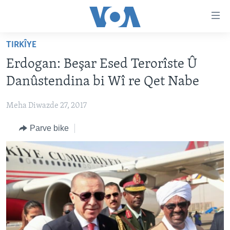
Lînkên
eksesibilîtî
Yekser
TIRKÎYE
here
DESTPÊK
Erdogan: Beşar Esed Terorîste Û
naveroka
NÛÇE
serekî
Danûstendina bi Wî re Qet Nabe
HERÊMÊN KURDAN
Yekser
VÎDYO GALERÎ
here
Meha Diwazde 27, 2017
AMERÎKA
FOTO GALERÎ
Malpera
Parve bike
TIRKÎYE
RADYO
serekî
Yekser
SÛRÎYE
HEVPEYVÎN
here
ÎRAQ
Lêgerînê
ÎRAN
ROJHILATA NAVÎN
CÎHAN