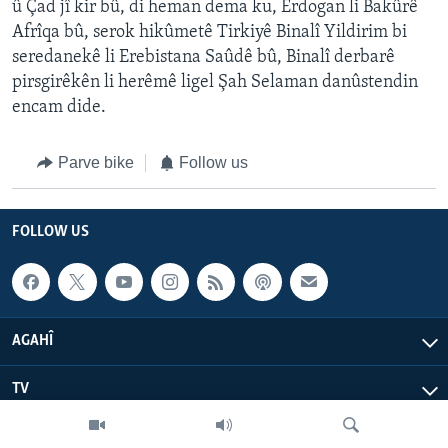
û Çad jî kir bû, di heman dema ku, Erdogan li Bakûrê
Afrîqa bû, serok hikûmetê Tirkiyê Binalî Yildirim bi
seredanekê li Erebistana Saûdê bû, Binalî derbarê
pirsgirêkên li herêmê ligel Şah Selaman danûstendin
encam dide.
Parve bike
Follow us
FOLLOW US
AGAHÎ
TV