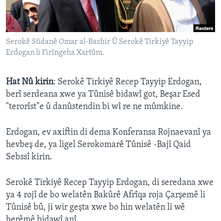
ÇAND Û HUNER
SERNIVÎS
Serokê Sûdanê Omar al-Bashir Û Serokê Tirkiyê Tayyip
SORANÎ
Erdogan li Firîngeha Xartûm.
Learning English
Hat Nû kirin
: Serokê Tirkiyê Recep Tayyip Erdogan,
berî serdeana xwe ya Tûnisê bidawî got, Beşar Esed
FOLLOW US
"terorîst"e û danûstendin bi wî re ne mûmkine.
Erdogan, ev axiftin di dema Konferansa Rojnaevanî ya
Zimanên Din
hevbeş de, ya ligel Serokomarê Tûnisê -Bajî Qaid
Sebssî kirin.
Serokê Tirkiyê Recep Tayyip Erdogan, di seredana xwe
ya 4 rojî de bo welatên Bakûrê Afrîqa roja Çarşemê li
Tûnisê bû, ji wir geşta xwe bo hin welatên li wê
herêmê bidawî anî.