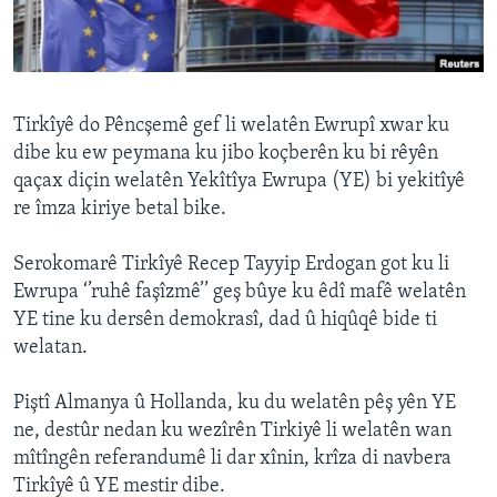
ÇAND Û HUNER
SERNIVÎS
SORANÎ
Tirkîyê do Pêncşemê gef li welatên Ewrupî xwar ku
dibe ku ew peymana ku jibo koçberên ku bi rêyên
Learning English
qaçax diçin welatên Yekîtîya Ewrupa (YE) bi yekitîyê
re îmza kiriye betal bike.
FOLLOW US
Serokomarê Tirkîyê Recep Tayyip Erdogan got ku li
Ewrupa ‘’ruhê faşîzmê’’ geş bûye ku êdî mafê welatên
YE tine ku dersên demokrasî, dad û hiqûqê bide ti
Zimanên Din
welatan.
Piştî Almanya û Hollanda, ku du welatên pêş yên YE
ne, destûr nedan ku wezîrên Tirkiyê li welatên wan
mîtîngên referandumê li dar xînin, krîza di navbera
Tirkîyê û YE mestir dibe.