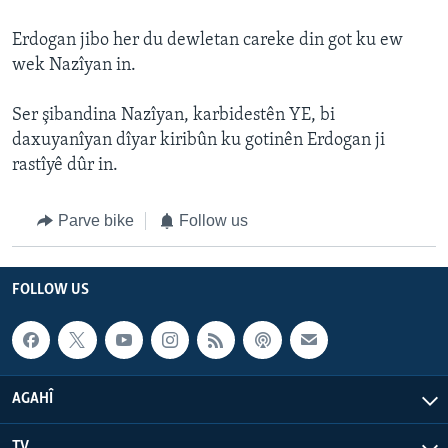
Erdogan jibo her du dewletan careke din got ku ew
wek Nazîyan in.
Ser şibandina Nazîyan, karbidestên YE, bi
daxuyanîyan dîyar kiribûn ku gotinên Erdogan ji
rastîyê dûr in.
Parve bike
Follow us
FOLLOW US
AGAHÎ
TV