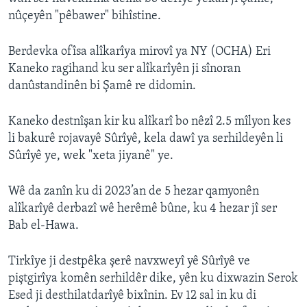
nûçeyên "pêbawer" bihîstine.
Berdevka ofîsa alîkarîya mirovî ya NY (OCHA) Eri
Kaneko ragihand ku ser alîkarîyên ji sînoran
danûstandinên bi Şamê re didomin.
Kaneko destnîşan kir ku alîkarî bo nêzî 2.5 mîlyon kes
li bakurê rojavayê Sûrîyê, kela dawî ya serhildeyên li
Sûrîyê ye, wek "xeta jiyanê" ye.
Wê da zanîn ku di 2023’an de 5 hezar qamyonên
alîkarîyê derbazî wê herêmê bûne, ku 4 hezar jî ser
Bab el-Hawa.
Tirkîye ji destpêka şerê navxweyî yê Sûrîyê ve
piştgirîya komên serhildêr dike, yên ku dixwazin Serok
Esed ji desthilatdarîyê bixînin. Ev 12 sal in ku di