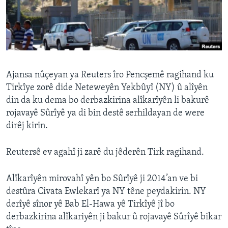
ÇAND Û HUNER
SERNIVÎS
SORANÎ
Learning English
Ajansa nûçeyan ya Reuters îro Pencşemê ragihand ku
Tirkîye zorê dide Neteweyên Yekbûyî (NY) û alîyên
din da ku dema bo derbazkirina alîkarîyên li bakurê
FOLLOW US
rojavayê Sûrîyê ya di bin destê serhildayan de were
dirêj kirin.
Zimanên Din
Reutersê ev agahî ji zarê du jêderên Tirk ragihand.
Alîkarîyên mirovahî yên bo Sûrîyê ji 2014’an ve bi
destûra Civata Ewlekarî ya NY têne peydakirin. NY
derîyê sînor yê Bab El-Hawa yê Tirkîyê jî bo
derbazkirina alîkariyên ji bakur û rojavayê Sûrîyê bikar