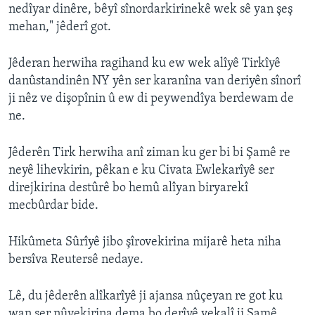
nedîyar dinêre, bêyî sînordarkirinekê wek sê yan şeş
mehan," jêderî got.
Jêderan herwiha ragihand ku ew wek alîyê Tirkîyê
danûstandinên NY yên ser karanîna van deriyên sînorî
ji nêz ve dişopînin û ew di peywendîya berdewam de
ne.
Jêderên Tirk herwiha anî ziman ku ger bi bi Şamê re
neyê lihevkirin, pêkan e ku Civata Ewlekarîyê ser
direjkirina destûrê bo hemû alîyan biryarekî
mecbûrdar bide.
Hikûmeta Sûrîyê jibo şîrovekirina mijarê heta niha
bersîva Reutersê nedaye.
Lê, du jêderên alîkarîyê ji ajansa nûçeyan re got ku
wan ser nûvekirina dema bo derîyê yekalî ji Şamê,