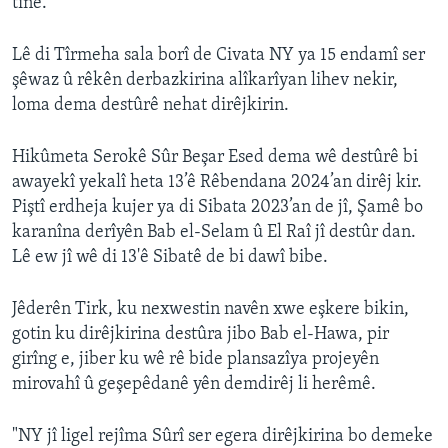
tîne.
Lê di Tîrmeha sala borî de Civata NY ya 15 endamî ser
şêwaz û rêkên derbazkirina alîkarîyan lihev nekir,
loma dema destûrê nehat dirêjkirin.
Hikûmeta Serokê Sûr Beşar Esed dema wê destûrê bi
awayekî yekalî heta 13’ê Rêbendana 2024’an dirêj kir.
Piştî erdheja kujer ya di Sibata 2023’an de jî, Şamê bo
karanîna derîyên Bab el-Selam û El Raî jî destûr dan.
Lê ew jî wê di 13'ê Sibatê de bi dawî bibe.
Jêderên Tirk, ku nexwestin navên xwe eşkere bikin,
gotin ku dirêjkirina destûra jibo Bab el-Hawa, pir
girîng e, jiber ku wê rê bide plansazîya projeyên
mirovahî û geşepêdanê yên demdirêj li herêmê.
"NY jî ligel rejîma Sûrî ser egera dirêjkirina bo demeke