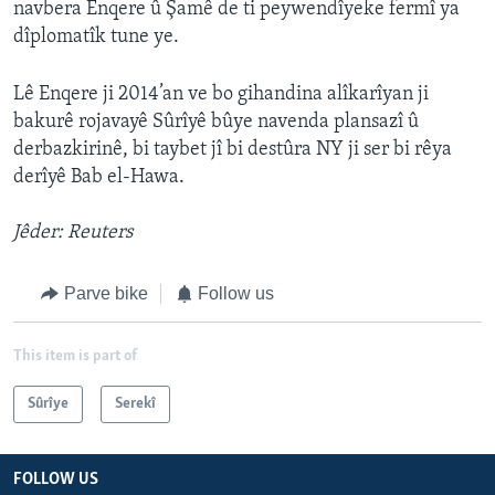
navbera Enqere û Şamê de ti peywendîyeke fermî ya
dîplomatîk tune ye.
Lê Enqere ji 2014’an ve bo gihandina alîkarîyan ji
bakurê rojavayê Sûrîyê bûye navenda plansazî û
derbazkirinê, bi taybet jî bi destûra NY ji ser bi rêya
derîyê Bab el-Hawa.
Jêder: Reuters
Parve bike
Follow us
This item is part of
Sûrîye
Serekî
FOLLOW US