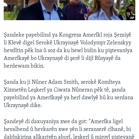
ÇAND Û HUNER
SERNIVÎS
SORANÎ
Şandeke payebilind ya Kongresa Amerîkî roja Şemiyê
li Kîevê digel Serokê Ukraynayê Volodymyr Zelenskyy
Learning English
hevdîtin pêk îna û soz da ku hewl bidin ku piştevanîya
Amerîkayê bo Ukraynayê di şerê li dijî Rûsyayê da
FOLLOW US
berdewam bikin.
Şanda ku ji Nûner Adam Smith, serokê Komîteya
Xizmetên Leşkerî ya Ciwata Nûneran pêk tê, şanda
Zimanên Din
payebilind ya Amerîkayê ya herî dawîyê bû ku serdana
Ukraynayê dike.
Şandeyê di daxuyaniya xwe da got: "Amerîka ligel
hevalbend û hevkarên xwe yên li seranserê cîhanê, bi
dabînkirina alîkariyên aborî, leşkerî û mirovî piştevanê