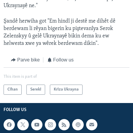
Ukraynayê ne."
Şandê herwiha got "Em hindî ji destê me dihêt dê
berdewam li rêyan bigerin ku piştevanîya Serok
Zelenskyy û gelê Ukraynayê bikin dema ku ew
helwesta xwe ya wêrek berdewam dikin".
Parve bike
Follow us
This item is part of
Cîhan
Serekî
Krîza Ukrayna
FOLLOW US