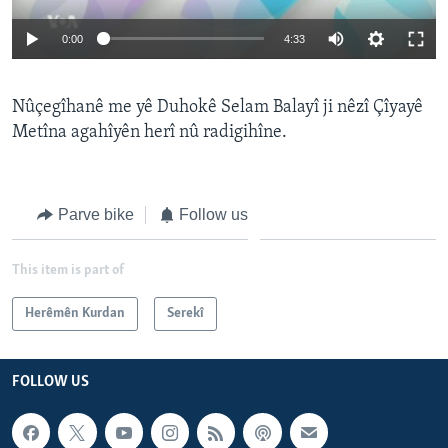
0:00
4:33
Nûçegîhanê me yê Duhokê Selam Balayî ji nêzî Çîyayê
Metîna agahîyên herî nû radigihîne.
Parve bike
Follow us
This item is part of
Herêmên Kurdan
Serekî
FOLLOW US