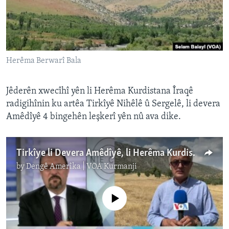
ÇAND Û HUNER
SERNIVÎS
SORANÎ
Herêma Berwarî Bala
Learning English
Jêderên xwecîhî yên li Herêma Kurdistana Îraqê
FOLLOW US
radigihînin ku artêa Tirkîyê Nihêlê û Sergelê, li devera
Amêdîyê 4 bingehên leşkerî yên nû ava dike.
Zimanên Din
Tirkîye li Devera Amêdîyê, li Herêma Kurdistanê 4 Bingehên Leşkerî yên Nû Ava Dike
by
Dengê Amerîka | VOA Kurmanji
No media source currently available