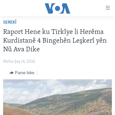
Lînkên
eksesibilîtî
Yekser
SEREKÎ
here
DESTPÊK
Raport Hene ku Tirkîye li Herêma
naveroka
NÛÇE
serekî
Kurdistanê 4 Bingehên Leşkerî yên
HERÊMÊN KURDAN
Yekser
VÎDYO GALERÎ
Nû Ava Dike
here
AMERÎKA
FOTO GALERÎ
Malpera
Meha Şeş 14, 2022
TIRKÎYE
RADYO
serekî
Yekser
Parve bike
SÛRÎYE
HEVPEYVÎN
here
ÎRAQ
Lêgerînê
ÎRAN
ROJHILATA NAVÎN
CÎHAN