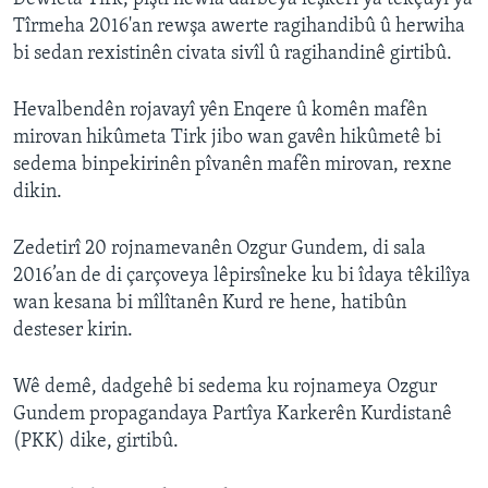
Tîrmeha 2016'an rewşa awerte ragihandibû û herwiha
bi sedan rexistinên civata sivîl û ragihandinê girtibû.
Hevalbendên rojavayî yên Enqere û komên mafên
mirovan hikûmeta Tirk jibo wan gavên hikûmetê bi
sedema binpekirinên pîvanên mafên mirovan, rexne
dikin.
Zedetirî 20 rojnamevanên Ozgur Gundem, di sala
2016’an de di çarçoveya lêpirsîneke ku bi îdaya têkilîya
wan kesana bi mîlîtanên Kurd re hene, hatibûn
desteser kirin.
Wê demê, dadgehê bi sedema ku rojnameya Ozgur
Gundem propagandaya Partîya Karkerên Kurdistanê
(PKK) dike, girtibû.