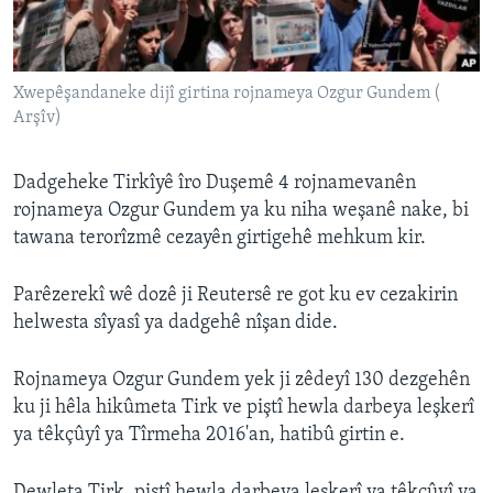
ÇAND Û HUNER
SERNIVÎS
Xwepêşandaneke dijî girtina rojnameya Ozgur Gundem (
SORANÎ
Arşîv)
Learning English
Dadgeheke Tirkîyê îro Duşemê 4 rojnamevanên
rojnameya Ozgur Gundem ya ku niha weşanê nake, bi
FOLLOW US
tawana terorîzmê cezayên girtigehê mehkum kir.
Parêzerekî wê dozê ji Reutersê re got ku ev cezakirin
Zimanên Din
helwesta sîyasî ya dadgehê nîşan dide.
Rojnameya Ozgur Gundem yek ji zêdeyî 130 dezgehên
ku ji hêla hikûmeta Tirk ve piştî hewla darbeya leşkerî
ya têkçûyî ya Tîrmeha 2016'an, hatibû girtin e.
Dewleta Tirk, piştî hewla darbeya leşkerî ya têkçûyî ya