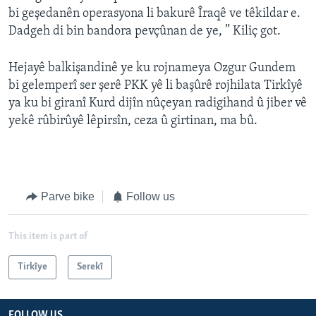
bi geşedanên operasyona li bakurê Îraqê ve têkildar e.
Dadgeh di bin bandora pevçûnan de ye, ” Kiliç got.
Hejayê balkişandinê ye ku rojnameya Ozgur Gundem
bi gelemperî ser şerê PKK yê li başûrê rojhilata Tirkîyê
ya ku bi giranî Kurd dijîn nûçeyan radigihand û jiber vê
yekê rûbirûyê lêpirsîn, ceza û girtinan, ma bû.
Parve bike
Follow us
This item is part of
Tirkîye
Serekî
FOLLOW US