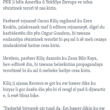
PKK ji hêla Amerîka û Yekîtîya Ewrupa ve mîna
rêxistinek terorî tê nas kirin.
Parêzerê rojnamê Ozcan Kiliç ragihand ku Eren
Keskîn, çalakvanek maf û edîtora rojnameyê, digel du
karbidestên din yên Ozgur Gundem, bi tawana
endamtîya rêxistinek terorîst bi şeş sal û sê meh cezaya
zindankirinê hatine ceza kirin.
Hevdem, parêzer Kiliç dazanîn ku Zana Bilir Kaya,
hev-edîtorê din, bi tawana belavkirina propagandaya
terorîzmê bi du sal û meheke hatîye ceza kirin.
Kiliç ji ajansa Reuters re got ku ew bawer dike ku
biryar li gor dozên din yên bi vî rengî sî yasî û dijwartir
e, û ewê îtîraz bike.
“Dadgehê biryarek pir tund da. Em bawer dikin ku ew