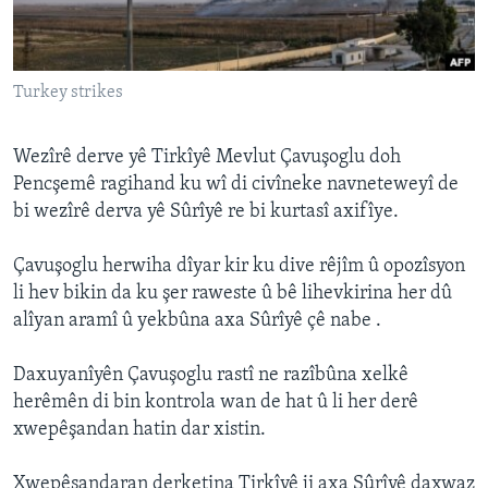
ÇAND Û HUNER
SERNIVÎS
Turkey strikes
SORANÎ
Learning English
Wezîrê derve yê Tirkîyê Mevlut Çavuşoglu doh
Pencşemê ragihand ku wî di civîneke navneteweyî de
bi wezîrê derva yê Sûrîyê re bi kurtasî axifîye.
FOLLOW US
Çavuşoglu herwiha dîyar kir ku dive rêjîm û opozîsyon
li hev bikin da ku şer raweste û bê lihevkirina her dû
Zimanên Din
alîyan aramî û yekbûna axa Sûrîyê çê nabe .
Daxuyanîyên Çavuşoglu rastî ne razîbûna xelkê
herêmên di bin kontrola wan de hat û li her derê
xwepêşandan hatin dar xistin.
Xwepêşandaran derketina Tirkîyê ji axa Sûrîyê daxwaz