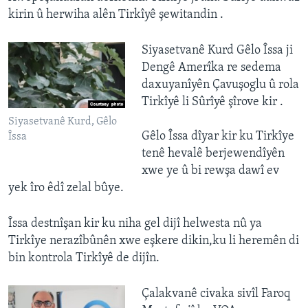
kirin û herwiha alên Tirkîyê şewitandin .
Siyasetvanê Kurd Gêlo Îssa ji
Dengê Amerîka re sedema
daxuyanîyên Çavuşoglu û rola
Tirkîyê li Sûrîyê şîrove kir .
Siyasetvanê Kurd, Gêlo
Gêlo Îssa dîyar kir ku Tirkîye
Îssa
tenê hevalê berjewendîyên
xwe ye û bi rewşa dawî ev
yek îro êdî zelal bûye.
Îssa destnîşan kir ku niha gel dijî helwesta nû ya
Tirkîye nerazîbûnên xwe eşkere dikin,ku li heremên di
bin kontrola Tirkîyê de dijîn.
Çalakvanê civaka sivîl Faroq