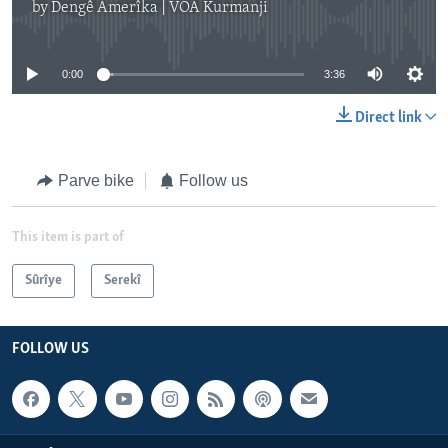
by
Dengê Amerîka | VOA Kurmanji
No media source currently available
0:00
3:36
Direct link
Parve bike
Follow us
This item is part of
Sûrîye
Serekî
FOLLOW US