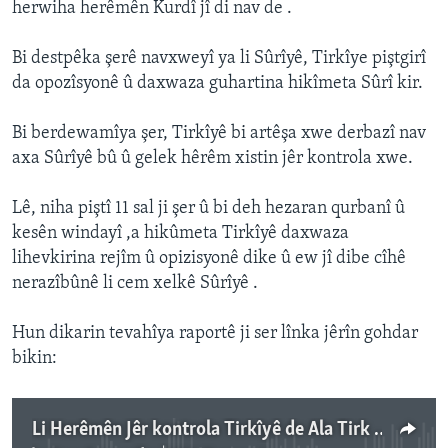
herwiha herêmên Kurdî jî di nav de .
Bi destpêka şerê navxweyî ya li Sûrîyê, Tirkîye piştgirî
da opozîsyonê û daxwaza guhartina hikîmeta Sûrî kir.
Bi berdewamîya şer, Tirkîyê bi artêşa xwe derbazî nav
axa Sûrîyê bû û gelek hêrêm xistin jêr kontrola xwe.
Lê, niha piştî 11 sal ji şer û bi deh hezaran qurbanî û
kesên windayî ,a hikûmeta Tirkîyê daxwaza
lihevkirina rejîm û opizisyonê dike û ew jî dibe cîhê
nerazîbûnê li cem xelkê Sûrîyê .
Hun dikarin tevahîya raportê ji ser lînka jêrîn gohdar
bikin:
Li Herêmên Jêr kontrola Tirkîyê de Ala Tirk Hat Şewitandin