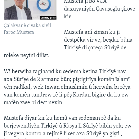
Mustefa jî bo VOA
daxuyanîyên Çavuşoglu şîrove
kir.
Çalakvanê civaka sivîl
Mustefa anî ziman ku ji
Faroq Mustefa
destpêka vir ve, beşdar bûna
Tirkiyê di şoreşa Sûrîyê de
roleke neyînî dilîst.
Wî herwiha ragihand ku sedema ketina Tirkîyê nav
axa Sûrîyê de 2 armanc bûn; piştigirîya komên îslamî
yên radîkal, wek Ixwan elmuslimîn û herwiha bi rêya
van komên tundrew rê li pêş Kurdan bigire da ku ew
mafên xwe bi dest nexin .
Mustefa dîyar kir ku hemû van sedeman rê da ku
berjewendîyên Tirkîyê û Rûsya li Sûrîyê bibin yek; ew
jî vegera kontrola rejîmê li ser axa Sûrîyê ya giştî ,