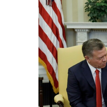
ÇAND Û HUNER
SERNIVÎS
SORANÎ