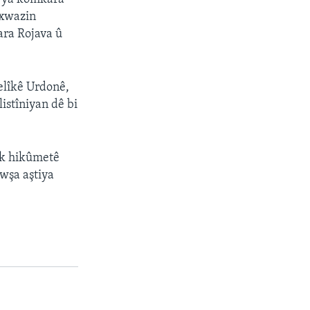
ixwazin
nara Rojava û
elîkê Urdonê,
listîniyan dê bi
ok hikûmetê
wşa aştiya