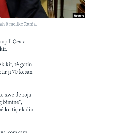
ah û melîke Rania.
mp li Qesra
kir.
k kir, tê gotin
tir ji 70 kesan
ke xwe de roja
g bimîne",
ê ku tiştek din
ê ya komkara