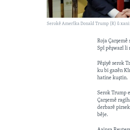
Serokê Amerîka Donald Trump (R) û xanim
Roja Çarşemê 
Spî pêşwazî li
Pêşiyê serok T
ku bi gazên Kî
hatine kuştin.
Serok Trump ew
Çarşemê ragih
derbarê pirsek
bêje.
Aajnsa Reuter