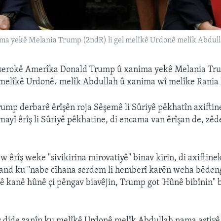
a yekê Melania Trump (2ndR) li gel melîkê Urdonê melîk Abdull
serokê Amerîka Donald Trump û xanima yekê Melania Tru
 melîkê Urdonê، melîk Abdullah û xanima wî melîke Rania 
rump derbarê êrîşên roja Sêşemê li Sûriyê pêkhatîn axiftine
mayî êrîş li Sûriyê pêkhatine, di encama van êrîşan de, zêde
 êrîş weke "sivikirina mirovatiyê" binav kirin, di axiftine
and ku "nabe cîhana serdem li hemberî karên weha bêden
ê kanê hûnê çi pêngav biavêjin, Trump got 'Hûnê bibînin" b
s dide zanîn ku melîkê Urdonê melîk Abdullah nama aştiy