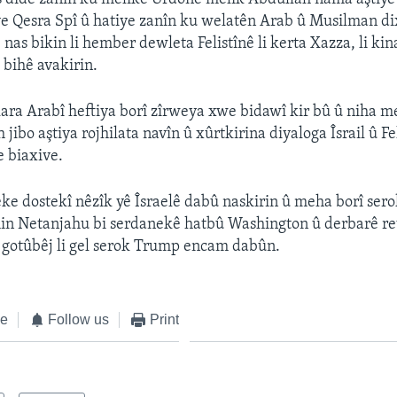
ye Qesra Spî û hatiye zanîn ku welatên Arab û Musilman d
 nas bikin li hember dewleta Felistînê li kerta Xazza, li ki
 bihê avakirin.
a Arabî heftiya borî zîrweya xwe bidawî kir bû û niha m
jibo aştiya rojhilata navîn û xûrtkirina diyaloga Îsrail û Fe
 biaxive.
e dostekî nêzîk yê Îsraelê dabû naskirin û meha borî ser
min Netanjahu bi serdanekê hatbû Washington û derbarê re
n gotûbêj li gel serok Trump encam dabûn.
ke
Follow us
Print