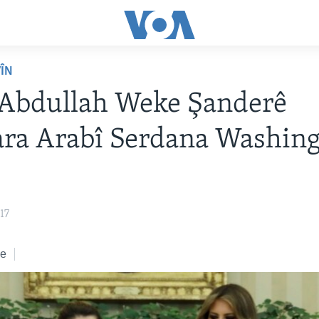
VÎN
 Abdullah Weke Şanderê
ra Arabî Serdana Washin
17
ke