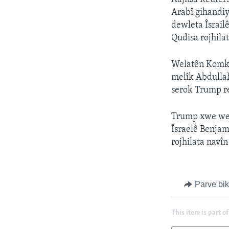
Arabî gihandi
dewleta Îsrailê
Qudisa rojhilat
Welatên Komkar
melîk Abdullah 
serok Trump re
Trump xwe wek
Îsraelê Benja
rojhilata navî
Parve bi
This item is part of