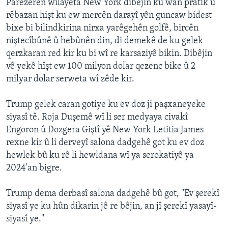
Parêzerên wîlayeta New York dibêjin ku wan pratîk û
rêbazan hişt ku ew mercên darayî yên guncaw bidest
bixe bi bilindkirina nirxa yarêgehên golfê, bircên
niştecîbûnê û hebûnên din, di demekê de ku gelek
qerzkaran red kir ku bi wî re karsaziyê bikin. Dibêjin
vê yekê hîşt ew 100 milyon dolar qezenc bike û 2
milyar dolar serweta wî zêde kir.
Trump gelek caran gotiye ku ev doz ji paşxaneyeke
siyasî tê. Roja Duşemê wî li ser medyaya civakî
Engoron û Dozgera Giştî yê New York Letitia James
rexne kir û li derveyî salona dadgehê got ku ev doz
hewlek bû ku rê li hewldana wî ya serokatiyê ya
2024'an bigre.
Trump dema derbasî salona dadgehê bû got, "Ev şerekî
siyasî ye ku hûn dikarin jê re bêjin, an jî şerekî yasayî-
siyasî ye."