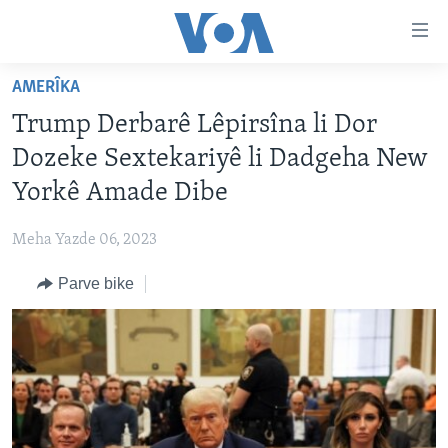
Lînkên
eksesibilîtî
Yekser
AMERÎKA
here
DESTPÊK
Trump Derbarê Lêpirsîna li Dor
naveroka
NÛÇE
serekî
Dozeke Sextekariyê li Dadgeha New
HERÊMÊN KURDAN
Yekser
VÎDYO GALERÎ
Yorkê Amade Dibe
here
AMERÎKA
FOTO GALERÎ
Malpera
Meha Yazde 06, 2023
TIRKÎYE
RADYO
serekî
Yekser
Parve bike
SÛRÎYE
HEVPEYVÎN
here
ÎRAQ
Lêgerînê
ÎRAN
ROJHILATA NAVÎN
CÎHAN