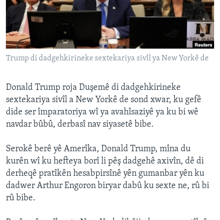
ÇAND Û HUNER
SERNIVÎS
SORANÎ
Trump di dadgehkirineke sextekariya sivîl ya New Yorkê de
Learning English
Donald Trump roja Duşemê di dadgehkirineke
FOLLOW US
sextekariya sivîl a New Yorkê de sond xwar, ku gefê
dide ser împaratoriya wî ya avahîsaziyê ya ku bi wê
navdar bûbû, derbasî nav siyasetê bibe.
Zimanên Din
Serokê berê yê Amerîka, Donald Trump, mîna du
kurên wî ku hefteya borî li pêş dadgehê axivîn, dê di
derheqê pratîkên hesabpirsînê yên gumanbar yên ku
dadwer Arthur Engoron biryar dabû ku sexte ne, rû bi
rû bibe.