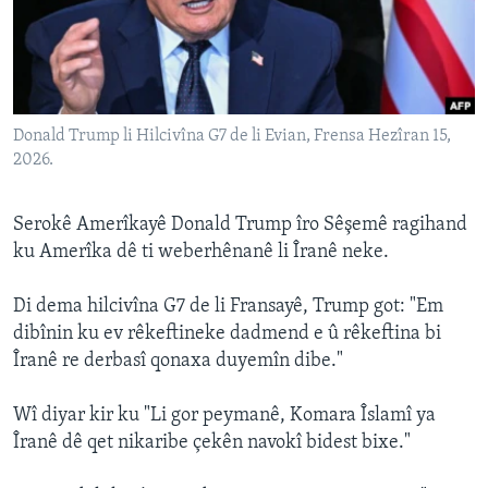
ÇAND Û HUNER
SERNIVÎS
SORANÎ
Donald Trump li Hilcivîna G7 de li Evian, Frensa Hezîran 15,
Learning English
2026.
FOLLOW US
Serokê Amerîkayê Donald Trump îro Sêşemê ragihand
ku Amerîka dê ti weberhênanê li Îranê neke.
Di dema hilcivîna G7 de li Fransayê, Trump got: "Em
Zimanên Din
dibînin ku ev rêkeftineke dadmend e û rêkeftina bi
Îranê re derbasî qonaxa duyemîn dibe."
Wî diyar kir ku "Li gor peymanê, Komara Îslamî ya
Îranê dê qet nikaribe çekên navokî bidest bixe."