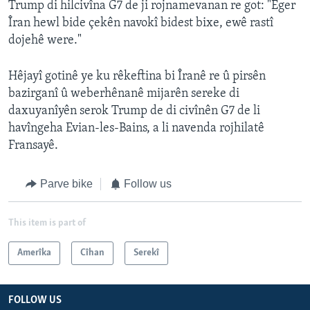
Trump di hilcivîna G7 de ji rojnamevanan re got: "Eger
Îran hewl bide çekên navokî bidest bixe, ewê rastî
dojehê were."
Hêjayî gotinê ye ku rêkeftina bi Îranê re û pirsên
bazirganî û weberhênanê mijarên sereke di
daxuyanîyên serok Trump de di civînên G7 de li
havîngeha Evian-les-Bains, a li navenda rojhilatê
Fransayê.
Parve bike
Follow us
This item is part of
Amerîka
Cîhan
Serekî
FOLLOW US