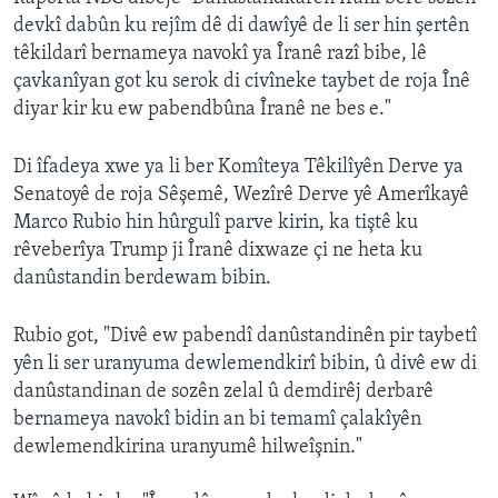
devkî dabûn ku rejîm dê di dawîyê de li ser hin şertên
têkildarî bernameya navokî ya Îranê razî bibe, lê
çavkanîyan got ku serok di civîneke taybet de roja Înê
diyar kir ku ew pabendbûna Îranê ne bes e."
Di îfadeya xwe ya li ber Komîteya Têkilîyên Derve ya
Senatoyê de roja Sêşemê, Wezîrê Derve yê Amerîkayê
Marco Rubio hin hûrgulî parve kirin, ka tiştê ku
rêveberîya Trump ji Îranê dixwaze çi ne heta ku
danûstandin berdewam bibin.
Rubio got, "Divê ew pabendî danûstandinên pir taybetî
yên li ser uranyuma dewlemendkirî bibin, û divê ew di
danûstandinan de sozên zelal û demdirêj derbarê
bernameya navokî bidin an bi temamî çalakîyên
dewlemendkirina uranyumê hilweîşnin."