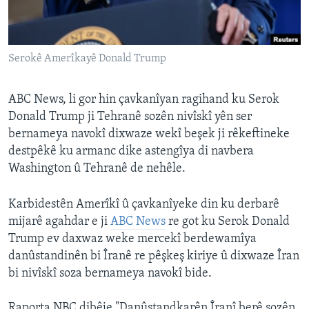
ÇAND Û HUNER
SERNIVÎS
Serokê Amerîkayê Donald Trump
SORANÎ
Learning English
ABC News, li gor hin çavkanîyan ragihand ku Serok
Donald Trump ji Tehranê sozên nivîskî yên ser
bernameya navokî dixwaze wekî beşek ji rêkeftineke
FOLLOW US
destpêkê ku armanc dike astengîya di navbera
Washington û Tehranê de nehêle.
Zimanên Din
Karbidestên Amerîkî û çavkanîyeke din ku derbarê
mijarê agahdar e ji
ABC News
re got ku Serok Donald
Trump ev daxwaz weke mercekî berdewamîya
danûstandinên bi Îranê re pêşkeş kiriye û dixwaze Îran
bi nivîskî soza bernameya navokî bide.
Raporta NBC dibêje "Danûstandkarên Îranî berê sozên