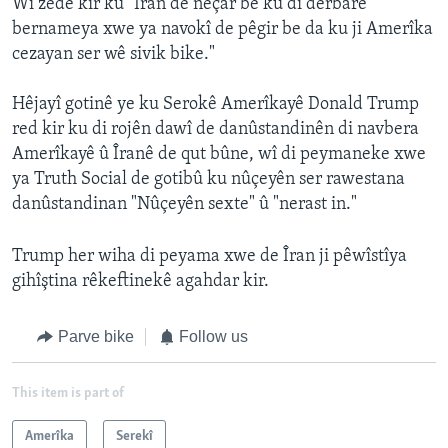
Wî zêde kir ku "Îran dê neçar be ku di derbarê
bernameya xwe ya navokî de pêgir be da ku ji Amerîka
cezayan ser wê sivik bike."
Hêjayî gotinê ye ku Serokê Amerîkayê Donald Trump
red kir ku di rojên dawî de danûstandinên di navbera
Amerîkayê û Îranê de qut bûne, wî di peymaneke xwe
ya Truth Social de gotibû ku nûçeyên ser rawestana
danûstandinan "Nûçeyên sexte" û "nerast in."
Trump her wiha di peyama xwe de Îran ji pêwîstîya
gihîştina rêkeftinekê agahdar kir.
Parve bike
Follow us
This item is part of
Amerîka
Serekî