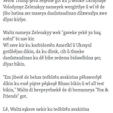
Serok Trump şeva Sêşemê got ku ji serokê Ukraynayê
Volodymyr Zelenskyy nameyek wergirtîye û wî tê de
jibo hatina ser maseya danûstandinan dilxwazîya xwe
dîyar kirîye.
Waltz nameya Zelenskyy wek "gaveke yekê ya baş,
erênî" bi nav kir.
Wî rave kir ku karbidestên Amerîkî û Ukraynî
gotûbêjan dikin, da ku dîrok, cih û tîmeke
danûstandinan ku dê bibe sedema bidawîbûna şer,
dîyar bikin.
"Em jiberê de behsa tedbîrên avakirina pêbawerîyê
dikin ku emê piştre pêşkeşê Rûsan bikin û wî alî test
bikin," Waltz di hevpeyvînekê de di bernameya "Fox &
Friends" got.
Lê, Waltz eşkere nekir ku tedbîrên avakirina