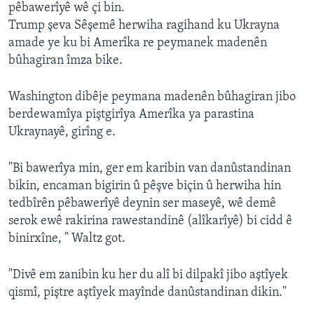
pêbawerîyê wê çi bin.
Trump şeva Sêşemê herwiha ragihand ku Ukrayna
amade ye ku bi Amerîka re peymanek madenên
bûhagiran îmza bike.
Washington dibêje peymana madenên bûhagiran jibo
berdewamîya piştgirîya Amerîka ya parastina
Ukraynayê, girîng e.
"Bi bawerîya min, ger em karibin van danûstandinan
bikin, encaman bigirin û pêşve biçin û herwiha hin
tedbîrên pêbawerîyê deynin ser maseyê, wê demê
serok ewê rakirina rawestandinê (alîkarîyê) bi cidd ê
binirxîne, " Waltz got.
"Divê em zanibin ku her du alî bi dilpakî jibo aştîyek
qismî, piştre aştîyek mayînde danûstandinan dikin."