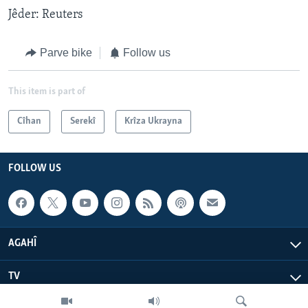
Jêder: Reuters
Parve bike
Follow us
This item is part of
Cîhan
Serekî
Krîza Ukrayna
FOLLOW US
AGAHÎ
TV