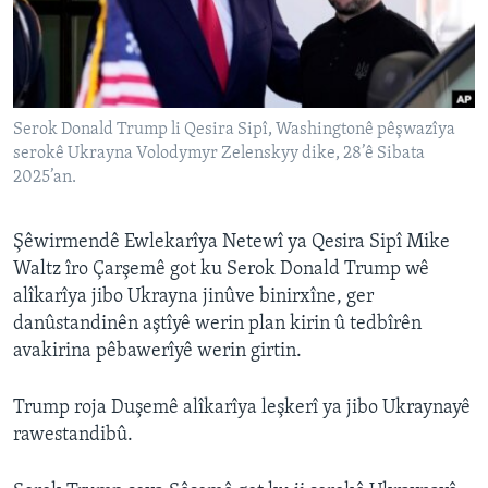
ÇAND Û HUNER
SERNIVÎS
SORANÎ
Serok Donald Trump li Qesira Sipî, Washingtonê pêşwazîya
serokê Ukrayna Volodymyr Zelenskyy dike, 28’ê Sibata
Learning English
2025’an.
FOLLOW US
Şêwirmendê Ewlekarîya Netewî ya Qesira Sipî Mike
Waltz îro Çarşemê got ku Serok Donald Trump wê
alîkarîya jibo Ukrayna jinûve binirxîne, ger
Zimanên Din
danûstandinên aştîyê werin plan kirin û tedbîrên
avakirina pêbawerîyê werin girtin.
Trump roja Duşemê alîkarîya leşkerî ya jibo Ukraynayê
rawestandibû.