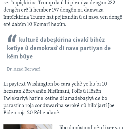
ser împîçkirina Trump da û bi piraniya dengan 232
dengên erê li hember 197 dengên na daxwaza
împîçkirina Trump hat pejirandin û di nava yên dengê
erê dabûn 10 Komarî hebûn.
kulturê dabeşkirina civakî bihêz
ketîye û demokrasî di nava partiyan de
kêm bûye
Dr. Azad Berwarî
Li paytext Washington bo cara yekê ye ku bi 10
hezaran Zêrevanên Niştîmanî, Polîs û Hêzên
Ewlekariyê hatine ketine di amadebaşiyê de bo
parastina roja sondxwarina serokê nû hilbijartî Joe
Biden roja 20 Rêbendanê.
Jibo danûstandinên li ser van