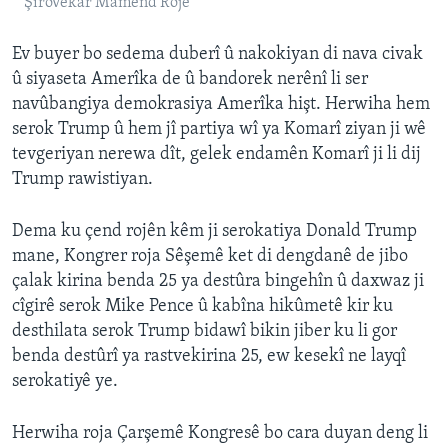
Şirovekar Mamend Roje
Ev buyer bo sedema duberî û nakokiyan di nava civak
û siyaseta Amerîka de û bandorek nerênî li ser
navûbangiya demokrasiya Amerîka hişt. Herwiha hem
serok Trump û hem jî partiya wî ya Komarî ziyan ji wê
tevgeriyan nerewa dît, gelek endamên Komarî ji li dij
Trump rawistiyan.
Dema ku çend rojên kêm ji serokatiya Donald Trump
mane, Kongrer roja Sêşemê ket di dengdanê de jibo
çalak kirina benda 25 ya destûra bingehîn û daxwaz ji
cîgirê serok Mike Pence û kabîna hikûmetê kir ku
desthilata serok Trump bidawî bikin jiber ku li gor
benda destûrî ya rastvekirina 25, ew kesekî ne layqî
serokatiyê ye.
Herwiha roja Çarşemê Kongresê bo cara duyan deng li