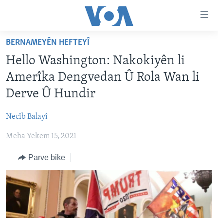
Lînkên
eksesibilîtî
Yekser
BERNAMEYÊN HEFTEYÎ
here
DESTPÊK
Hello Washington: Nakokiyên li
naveroka
NÛÇE
serekî
Amerîka Dengvedan Û Rola Wan li
HERÊMÊN KURDAN
Yekser
VÎDYO GALERÎ
Derve Û Hundir
here
AMERÎKA
FOTO GALERÎ
Malpera
Necîb Balayî
TIRKÎYE
RADYO
serekî
Yekser
Meha Yekem 15, 2021
SÛRÎYE
HEVPEYVÎN
here
ÎRAQ
Parve bike
Lêgerînê
ÎRAN
ROJHILATA NAVÎN
CÎHAN