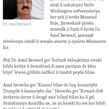
alozî û nakokiyan Hello
Washington mêhvandariya
her yek ji berêz Mamend
Roje, Şirovekarê pirsên
Dr. Azad Berwarî
stratejîk ji Parîs û berêz Dr.
Azad Berwarî, şarezayê
rêveberiya civakî û rewşên awarte ji eyaleta Minnesota
kir.
Pêşî Dr. Azad Berwarî got "kulturê dabeşkirina civakî
bihêz ketîye û demokrasî di nava partiyan de kêm
bûye" lewan grûbên radîkal û tundrê peyda bûne.
Azad herwiha got "Komarî bûne du beş, komariyên
Trumpîst û kamariyên din." Herwiha got "Komarî divê
derkevin derve û dengê xwe bilind bikin ku li gel
demokrasiya Amerîka ne, ne ya kesekî ku ew kes bihêt