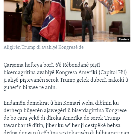
ÇAND Û HUNER
SERNIVÎS
SORANÎ
Learning English
Aligirên Trump di avahiyê Kongresê de
FOLLOW US
Çarşema hefteya borî, 6'ê Rêbendanê piştî
biserdagritina avahiyê Kongresa Amerîkî (Capitol Hil)
ji aliyê piştevanên serok Trump gelek duberî, nakokî û
Zimanên Din
guherîn bi xwe re anîn.
Endamên demokrat û hin Komarî weha dibînin ku
derheqa bûyerên ajawegêrî û biserdagirtina Kongrese
de bo cara yekê di dîroka Amerîka de serok Trump
tawanbar tê dîtin, jiber ku wî her ji destpêkê behsa
dizîna dengan û çêbûna sextekariyên di hilbijarartinan