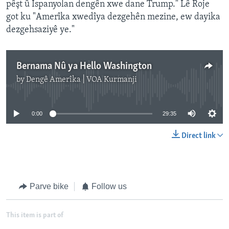
pêşt û Îspanyolan dengên xwe dane Trump." Lê Roje
got ku "Amerîka xwedîya dezgehên mezine, ew dayika
dezgehsaziyê ye."
Bernama Nû ya Hello Washington
by
Dengê Amerîka | VOA Kurmanji
No media source currently available
0:00
29:35
Direct link
Parve bike
Follow us
This item is part of