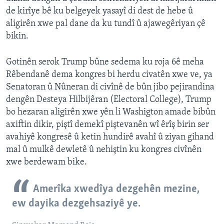
de kirîye bê ku belgeyek yasayî di dest de hebe û
aligirên xwe pal dane da ku tundî û ajawegêriyan çê
bikin.
Gotinên serok Trump bûne sedema ku roja 6ê meha
Rêbendanê dema kongres bi herdu civatên xwe ve, ya
Senatoran û Nûneran di civînê de bûn jibo pejirandina
dengên Desteya Hilbijêran (Electoral College), Trump
bo hezaran aligirên xwe yên li Washigton amade bibûn
axiftin dikir, piştî demekî piştevanên wî êrîş birin ser
avahiyê kongresê û ketin hundirê avahî û ziyan gihand
mal û mulkê dewletê û nehiştin ku kongres civînên
xwe berdewam bike.
Amerîka xwedîya dezgehên mezine,
ew dayika dezgehsaziyê ye.