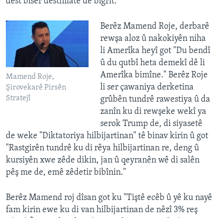
dest biser desthilatê de bigrît."
Berêz Mamend Roje, derbarê
rewşa aloz û nakokiyên niha
li Amerîka heyî got "Du bendî
û du qutbî heta demekî dê li
Amerîka bimîne." Berêz Roje
Mamend Roje,
li ser çawaniya derketina
Şirovekarê Pirsên
Stratejî
grûbên tundrê rawestiya û da
zanîn ku di rewşeke wekî ya
serok Trump de, di siyasetê
de weke "Diktatoriya hilbijartinan" tê binav kirin û got
"Rastgirên tundrê ku di rêya hilbijartinan re, deng û
kursiyên xwe zêde dikin, jan û qeyranên wê di salên
pêş me de, emê zêdetir bibînin."
Berêz Mamend roj dîsan got ku "Tiştê ecêb û yê ku nayê
fam kirin ewe ku di van hilbijartinan de nêzî 3% reş