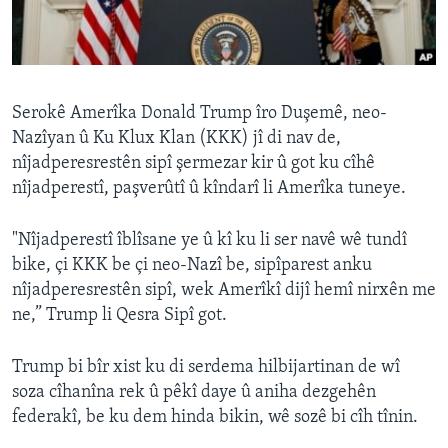
ÇAND Û HUNER
SERNIVÎS
SORANÎ
Serokê Amerîka Donald Trump îro Duşemê, neo-
Nazîyan û Ku Klux Klan (KKK) jî di nav de,
Learning English
nîjadperesrestên sipî şermezar kir û got ku cîhê
nîjadperestî, paşverûtî û kîndarî li Amerîka tuneye.
FOLLOW US
"Nîjadperestî îblîsane ye û kî ku li ser navê wê tundî
bike, çi KKK be çi neo-Nazî be, sipîparest anku
nîjadperesrestên sipî, wek Amerîkî dijî hemî nirxên me
Zimanên Din
ne,” Trump li Qesra Sipî got.
Trump bi bîr xist ku di serdema hilbijartinan de wî
soza cîhanîna rek û pêkî daye û aniha dezgehên
federakî, be ku dem hinda bikin, wê sozê bi cîh tînin.