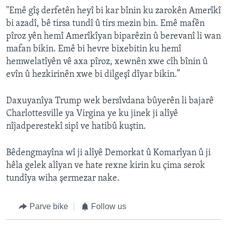
"Emê gîş derfetên heyî bi kar bînin ku zarokên Amerîkî
bi azadî, bê tirsa tundî û tirs mezin bin. Emê mafên
pîroz yên hemî Amerîkîyan biparêzin û berevanî li wan
mafan bikin. Emê bi hevre bixebitin ku hemî
hemwelatîyên vê axa pîroz, xewnên xwe cîh bînin û
evîn û hezkirinên xwe bi dilgeşî dîyar bikin.”
Daxuyanîya Trump wek bersîvdana bûyerên li bajarê
Charlottesville ya Virgina ye ku jinek ji alîyê
nîjadperestekî sipî ve hatibû kuştin.
Bêdengmayîna wî ji alîyê Demorkat û Komarîyan û ji
hêla gelek alîyan ve hate rexne kirin ku çima serok
tundîya wiha şermezar nake.
Parve bike
Follow us