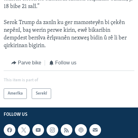
18 bibe 21 salî.”
Serok Trump da zanîn ku ger mamosteyên bi çekên
nepênî, baş werin perwe kirin, ewê bikaribin
dempdest bersîva êrîşvanên nexweş bidin û rê li ber
qirkirinan bigirin.
Parve bike
Follow us
This item is part of
Amerîka
Serekî
FOLLOW US