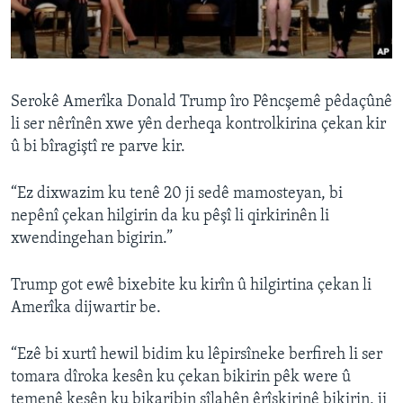
ÇAND Û HUNER
SERNIVÎS
SORANÎ
Serokê Amerîka Donald Trump îro Pêncşemê pêdaçûnê
li ser nêrînên xwe yên derheqa kontrolkirina çekan kir
Learning English
û bi bîragiştî re parve kir.
FOLLOW US
“Ez dixwazim ku tenê 20 ji sedê mamosteyan, bi
nepênî çekan hilgirin da ku pêşî li qirkirinên li
xwendingehan bigirin.”
Zimanên Din
Trump got ewê bixebite ku kirîn û hilgirtina çekan li
Amerîka dijwartir be.
“Ezê bi xurtî hewil bidim ku lêpirsîneke berfireh li ser
tomara dîroka kesên ku çekan bikirin pêk were û
temenê kesên ku bikaribin sîlahên êrîşkirinê bikirin, ji