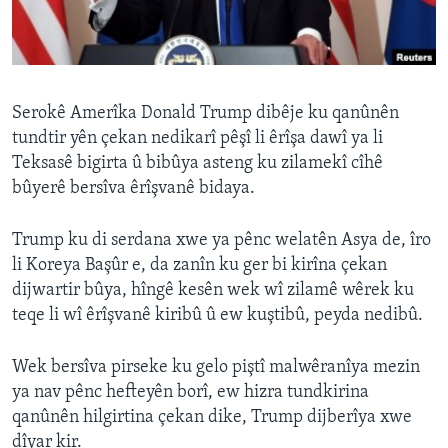
ÇAND Û HUNER
SERNIVÎS
SORANÎ
Serokê Amerîka Donald Trump dibêje ku qanûnên
tundtir yên çekan nedikarî pêşî li êrîşa dawî ya li
Learning English
Teksasê bigirta û bibûya asteng ku zilamekî cîhê
bûyerê bersîva êrîşvanê bidaya.
FOLLOW US
Trump ku di serdana xwe ya pênc welatên Asya de, îro
li Koreya Başûr e, da zanîn ku ger bi kirîna çekan
dijwartir bûya, hîngê kesên wek wî zilamê wêrek ku
Zimanên Din
teqe li wî êrîşvanê kiribû û ew kuştibû, peyda nedibû.
Wek bersîva pirseke ku gelo piştî malwêranîya mezin
ya nav pênc hefteyên borî, ew hizra tundkirina
qanûnên hilgirtina çekan dike, Trump dijberîya xwe
dîyar kir.