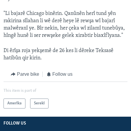
"Li bajarê Chicago binêrin. Qanûnên herî tund yên
rakirina sîlahan li wê derê heye lê rewşa wî bajarî
maIwêranî ye. Bîr nekin, her çeka wî zilamî tunebûya,
hîngê hunê li ser rewşeke gelek xirabtir biaxîfîyana."
Di êrîşa roja yekşemê de 26 kes li dêreke Teksasê
hatibûn qir kirin.
Parve bike
Follow us
This item is part of
Amerîka
Serekî
FOLLOW US