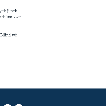
yek ji neh
narbûna xwe
 Bilind wê