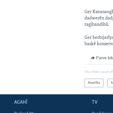
Ger Kavanaugh 
dadwerên dadg
ragihandibû.
Ger berbijarîy
baskê konserva
Parve bi
This item is part of
Amerîka
S
AGAHÎ
TV
Learning English