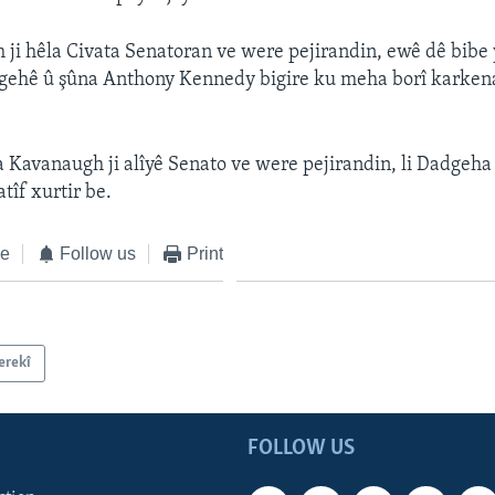
ji hêla Civata Senatoran ve were pejirandin, ewê dê bibe 
ehê û şûna Anthony Kennedy bigire ku meha borî karke
a Kavanaugh ji alîyê Senato ve were pejirandin, li Dadgeha
tîf xurtir be.
ke
Follow us
Print
erekî
FOLLOW US