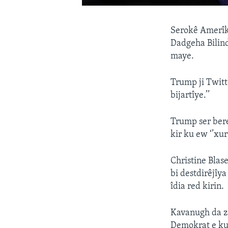
Serokê Amerîka
Dadgeha Bilind
maye.
Trump ji Twitt
bijartîye.’’
Trump ser ber
kir ku ew ‘’xur
Christine Blas
bi destdirêjîy
îdia red kirin.
Kavanugh da za
Demokrat e ku 