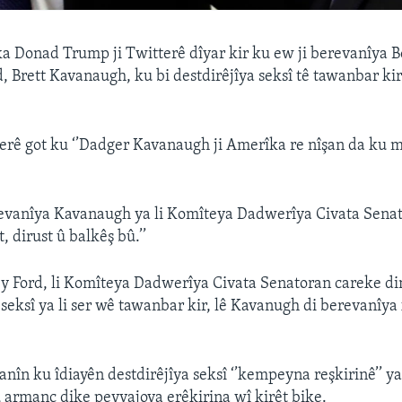
 Donad Trump ji Twitterê dîyar kir ku ew ji berevanîya B
, Brett Kavanaugh, ku bi destdirêjîya seksî tê tawanbar kir
erê got ku ‘’Dadger Kavanaugh ji Amerîka re nîşan da ku 
evanîya Kavanaugh ya li Komîteya Dadwerîya Civata Senato
t, dirust û balkêş bû.’’
ey Ford, li Komîteya Dadwerîya Civata Senatoran careke d
a seksî ya li ser wê tawanbar kir, lê Kavanugh di berevanîy
nîn ku îdiayên destdirêjîya seksî ‘’kempeyna reşkirinê’’ ya
armanc dike peyvajoya erêkirina wî kirêt bike.