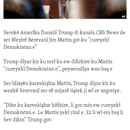
ÇAND Û HUNER
SERNIVÎS
SORANÎ
Serokê Amerîka Donald Trump di kanala CBS News de
ser Wezîrê Berevanî Jim Mattis got ku ‘’cureyekî
Learning English
Demokratan e’’
FOLLOW US
Trump dîyar kir ku tevî ku ew difirkire ku Mattis
‘’cureyekî Demokratan e’’, peywendîya wan baş e
Ser îdiayên karvekişîna Mattis, Trump dîyar kir ku
Zimanên Din
wezîrê berevanî ser vê mijarê tiştek ji wî re negotiye.
‘’Dibe ku karvekişîne bifikire, li gor min ew cureyekî
Demokratan e. Le Mattis yekî rind e. Ez û wî em baş li
hev dikin’’ Trump got.