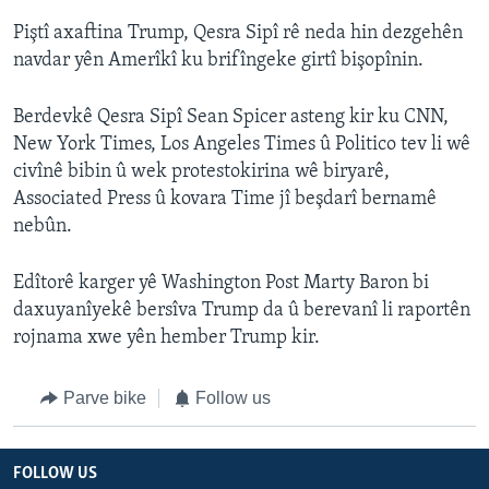
Piştî axaftina Trump, Qesra Sipî rê neda hin dezgehên
navdar yên Amerîkî ku brifîngeke girtî bişopînin.
Berdevkê Qesra Sipî Sean Spicer asteng kir ku CNN,
New York Times, Los Angeles Times û Politico tev li wê
civînê bibin û wek protestokirina wê biryarê,
Associated Press û kovara Time jî beşdarî bernamê
nebûn.
Edîtorê karger yê Washington Post Marty Baron bi
daxuyanîyekê bersîva Trump da û berevanî li raportên
rojnama xwe yên hember Trump kir.
Parve bike
Follow us
FOLLOW US