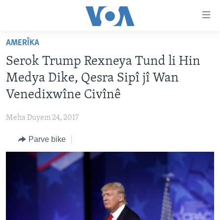
Lînkên
eksesibilîtî
Yekser
AMERÎKA
here
DESTPÊK
Serok Trump Rexneya Tund li Hin
naveroka
NÛÇE
serekî
Medya Dike, Qesra Sipî jî Wan
HERÊMÊN KURDAN
Yekser
VÎDYO GALERÎ
Venedixwîne Civînê
here
AMERÎKA
FOTO GALERÎ
Malpera
Meha Duyem 24, 2017
TIRKÎYE
RADYO
serekî
Yekser
Parve bike
SÛRÎYE
HEVPEYVÎN
here
ÎRAQ
Lêgerînê
ÎRAN
ROJHILATA NAVÎN
CÎHAN