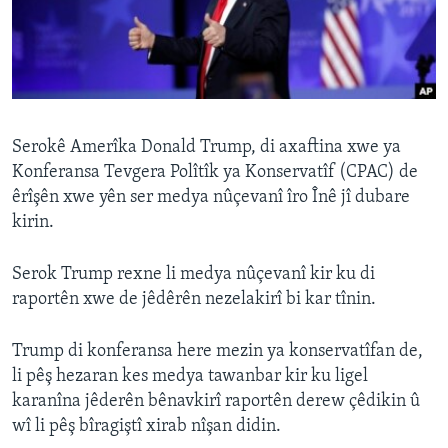
ÇAND Û HUNER
SERNIVÎS
SORANÎ
Learning English
Serokê Amerîka Donald Trump, di axaftina xwe ya
Konferansa Tevgera Polîtîk ya Konservatîf (CPAC) de
êrîşên xwe yên ser medya nûçevanî îro Înê jî dubare
FOLLOW US
kirin.
Serok Trump rexne li medya nûçevanî kir ku di
Zimanên Din
raportên xwe de jêdêrên nezelakirî bi kar tînin.
Trump di konferansa here mezin ya konservatîfan de,
li pêş hezaran kes medya tawanbar kir ku ligel
karanîna jêderên bênavkirî raportên derew çêdikin û
wî li pêş bîragiştî xirab nîşan didin.