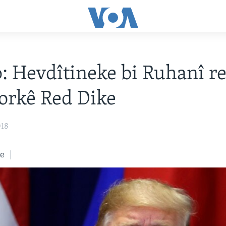
 Hevdîtineke bi Ruhanî re 
orkê Red Dike
018
ke