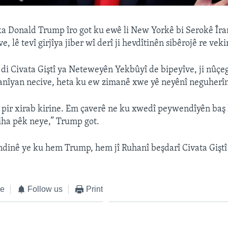
a Donald Trump îro got ku ewê li New Yorkê bi Serokê Îr
e, lê tevî girjîya jiber wî derî ji hevdîtinên sibêrojê re veki
di Civata Giştî ya Neteweyên Yekbûyî de bipeyîve, ji nûçe
ranîyan necive, heta ku ew zimanê xwe yê neyênî neguherîn
n pir xirab kirine. Em çaverê ne ku xwedî peywendîyên baş l
iha pêk neye,” Trump got.
ndinê ye ku hem Trump, hem jî Ruhanî beşdarî Civata Gişt
ke
Follow us
Print