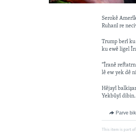
Serokê Amerîk
Ruhanî re neciv
Trump berî ku 
ku ewê ligel Î
“Îranê reftatr
lê ew yek dê n
Hêjayî balkişa
Yekbûyî dibin.
Parve bi
This item is part of