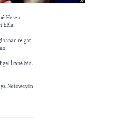
anê Hesen
rî hêla.
gîhanan re got
in.
igel Îranê bin,
î ya Neteweyên