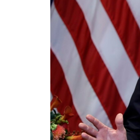
ÇAND Û HUNER
SERNIVÎS
SORANÎ