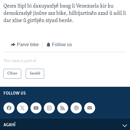
Qesra Sipî bi daxuyanîyê bang li Venezuela kir ku
demokrasîyê jinûve saz bike, hilbijartinên azad û adil li
dar xîne û girtîyên siyasî berde.
Parve bike
Follow us
This item is part of
Cîhan
Serekî
FOLLOW US
AGAHÎ