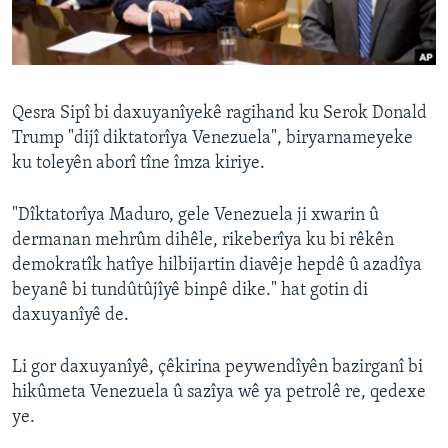
ÇAND Û HUNER
SERNIVÎS
SORANÎ
Qesra Sipî bi daxuyanîyekê ragihand ku Serok Donald
Trump "dijî diktatorîya Venezuela", biryarnameyeke
Learning English
ku toleyên aborî tîne îmza kiriye.
FOLLOW US
"Dîktatorîya Maduro, gele Venezuela ji xwarin û
dermanan mehrûm dihêle, rikeberîya ku bi rêkên
demokratîk hatîye hilbijartin diavêje hepdê û azadîya
beyanê bi tundûtûjîyê binpê dike." hat gotin di
Zimanên Din
daxuyanîyê de.
Li gor daxuyanîyê, çêkirina peywendîyên bazirganî bi
hikûmeta Venezuela û sazîya wê ya petrolê re, qedexe
ye.