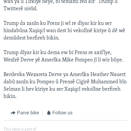
wan ya li Tirkîyê heye, bi temamî red kir’’ Trump li
Twitterê nivîsî.
Trump da zanîn ku Prens ji wî re dîyar kir ku ser
hindabûna Xaşiqcî wan dest bi vekolînê kiriye û dê wê
demûdest berfireh bikin.
Trump dîyar kir ku dema ew bi Prens re axifîye,
Wezîrê Derve yê Amerîka Mike Pompeo jî li wir bûye.
Berdevka Wezareta Derve ya Amerîka Heather Nauert
dabû zanîn ku Pompeo û Prensê Cigirê Muhammed bîn
Selman li hev kiriye ku ser Xaşiqcî vekolîne berfireh
bikin.
Parve bike
Follow us
This item is part of