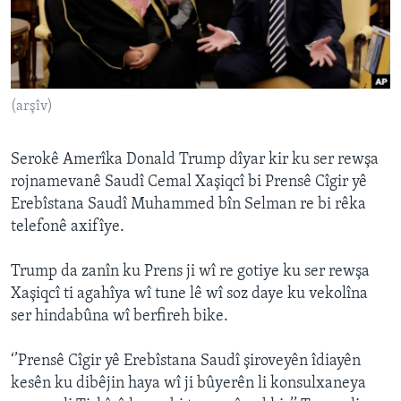
ÇAND Û HUNER
SERNIVÎS
SORANÎ
(arşîv)
Learning English
Serokê Amerîka Donald Trump dîyar kir ku ser rewşa
FOLLOW US
rojnamevanê Saudî Cemal Xaşiqcî bi Prensê Cîgir yê
Erebîstana Saudî Muhammed bîn Selman re bi rêka
telefonê axifîye.
Zimanên Din
Trump da zanîn ku Prens ji wî re gotiye ku ser rewşa
Xaşiqcî ti agahîya wî tune lê wî soz daye ku vekolîna
ser hindabûna wî berfireh bike.
‘’Prensê Cîgir yê Erebîstana Saudî şiroveyên îdiayên
kesên ku dibêjin haya wî ji bûyerên li konsulxaneya