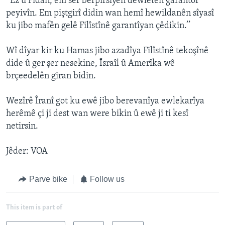
‘’Ez û Fîdan, em ser berpirsîyên dewletên garantor
peyivîn. Em piştgirî didin wan hemî hewildanên sîyasî
ku jibo mafên gelê Filîstînê garantîyan çêdikin.’’
Wî dîyar kir ku Hamas jibo azadîya Filîstînê tekoşînê
dide û ger şer nesekine, Îsraîl û Amerîka wê
brçeedelên giran bidin.
Wezîrê Îranî got ku ewê jibo berevanîya ewlekarîya
herêmê çi ji dest wan were bikin û ewê ji ti kesî
netirsin.
Jêder: VOA
Parve bike
Follow us
This item is part of