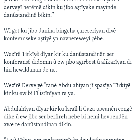
derveyî herêmê dikin ku jibo aştîyeke mayînde
danûstandinê bikin.’’
Wî got ku jibo danîna bingeha çareserîyan divê
konferanseke aştîyê ya navneteweyî çêbe.
Wezîrê Tirkîyê dîyar kir ku danûstandinên ser
konferansê didomin û ew jibo agirbest û alîkarîyan di
hin hewildanan de ne.
Wezîrê Derve yê Îranê Abdulahîyan jî spasîya Tirkîyê
kir ku ew bi Filîstînîyan re ye.
Abdulahîyan dîyar kir ku Îsraîl li Gaza tawanên cengê
dike û ew jibo şer berfireh nebe bi hemî hevbendên
xwe re danûstandinan dikin.