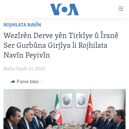
Lînkên
eksesibilîtî
Yekser
ROJHILATA NAVÎN
here
DESTPÊK
Wezîrên Derve yên Tirkîye û Îranê
naveroka
NÛÇE
serekî
Ser Gurbûna Girjîya li Rojhilata
HERÊMÊN KURDAN
Yekser
VÎDYO GALERÎ
Navîn Peyivîn
here
AMERÎKA
FOTO GALERÎ
Malpera
Meha Yazde 01, 2023
TIRKÎYE
RADYO
serekî
Yekser
Parve bike
SÛRÎYE
HEVPEYVÎN
here
ÎRAQ
Lêgerînê
ÎRAN
ROJHILATA NAVÎN
CÎHAN