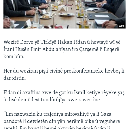
ÇAND Û HUNER
SERNIVÎS
SORANÎ
Learning English
Wezîrê Derve yê Tirkîyê Hakan Fîdan û hevtayê wî yê
Îranî Husên Emîr Abdulahîyan îro Çarşemê li Enqerê
kom bûn.
FOLLOW US
Her du wezîran piştî civînê preskonferanseke hevbeş li
dar xistin.
Zimanên Din
Fîdan di axaftina xwe de got ku Îsraîl ketiye rêyeke şaş
û divê demûdest tundûtûjîya xwe rawestîne.
‘’Em naxwazin ku trajedîya mirovahîyê ya li Gaza
bandorê li dewletên din yên herêmê bike û veguhere
şerekî. Em bang li hemê aktorên herêmê û yên li