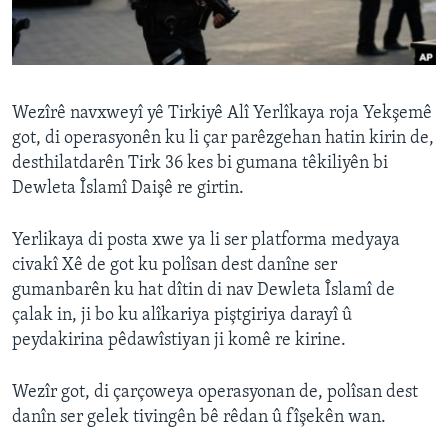
ÇAND Û HUNER
SERNIVÎS
SORANÎ
Wezîrê navxweyî yê Tirkiyê Alî Yerlîkaya roja Yekşemê
got, di operasyonên ku li çar parêzgehan hatin kirin de,
Learning English
desthilatdarên Tirk 36 kes bi gumana têkiliyên bi
Dewleta Îslamî Daişê re girtin.
FOLLOW US
Yerlikaya di posta xwe ya li ser platforma medyaya
civakî Xê de got ku polîsan dest danîne ser
gumanbarên ku hat dîtin di nav Dewleta Îslamî de
Zimanên Din
çalak in, ji bo ku alîkariya piştgiriya darayî û
peydakirina pêdawîstiyan ji komê re kirine.
Wezîr got, di çarçoweya operasyonan de, polîsan dest
danîn ser gelek tivingên bê rêdan û fîşekên wan.