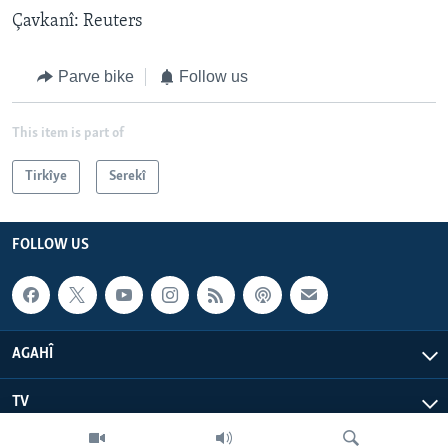
Çavkanî: Reuters
Parve bike
Follow us
This item is part of
Tirkîye
Serekî
FOLLOW US
AGAHÎ
TV