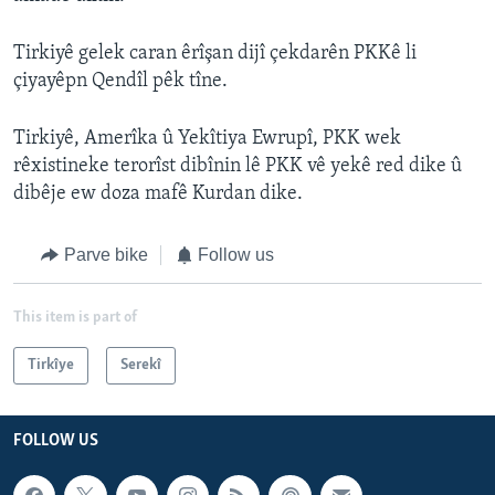
Tirkiyê gelek caran êrîşan dijî çekdarên PKKê li
çiyayêpn Qendîl pêk tîne.
Tirkiyê, Amerîka û Yekîtiya Ewrupî, PKK wek
rêxistineke terorîst dibînin lê PKK vê yekê red dike û
dibêje ew doza mafê Kurdan dike.
Parve bike
Follow us
This item is part of
Tirkîye
Serekî
FOLLOW US