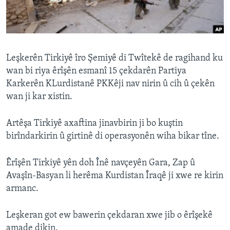
ÇAND Û HUNER
SERNIVÎS
SORANÎ
Leşkerên Tirkiyê îro Şemiyê di Twîtekê de ragihand ku
wan bi riya êrîşên esmanî 15 çekdarên Partiya
Learning English
Karkerên KLurdistanê PKKêji nav nirin û cih û çekên
wan ji kar xistin.
FOLLOW US
Artêşa Tirkiyê axaftina jinavbirin ji bo kuştin
birîndarkirin û girtinê di operasyonên wiha bikar tîne.
Zimanên Din
Êrîşên Tirkiyê yên doh Înê navçeyên Gara, Zap û
Avaşîn-Basyan li herêma Kurdistan Îraqê ji xwe re kirin
armanc.
Leşkeran got ew bawerin çekdaran xwe jib o êrîşekê
amade dikin.