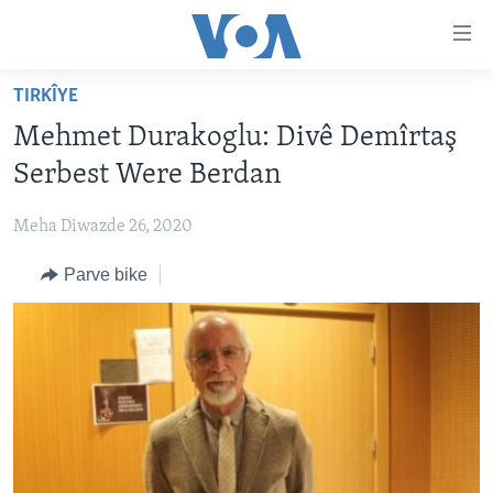
Lînkên
eksesibilîtî
Yekser
TIRKÎYE
here
DESTPÊK
Mehmet Durakoglu: Divê Demîrtaş
naveroka
NÛÇE
serekî
Serbest Were Berdan
HERÊMÊN KURDAN
Yekser
VÎDYO GALERÎ
here
Meha Diwazde 26, 2020
AMERÎKA
FOTO GALERÎ
Malpera
Parve bike
TIRKÎYE
RADYO
serekî
Yekser
SÛRÎYE
HEVPEYVÎN
here
ÎRAQ
Lêgerînê
ÎRAN
ROJHILATA NAVÎN
CÎHAN