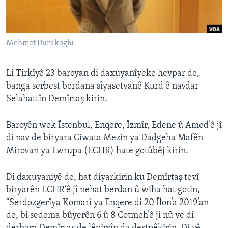
ÇAND Û HUNER
SERNIVÎS
Mehmet Durakoglu
SORANÎ
Learning English
Li Tirkîyê 23 baroyan di daxuyanîyeke hevpar de,
banga serbest berdana sîyasetvanê Kurd ê navdar
Selahattîn Demîrtaş kirin.
FOLLOW US
Baroyên wek Îstenbul, Enqere, Îzmîr, Edene û Amed’ê jî
di nav de biryara Ciwata Mezin ya Dadgeha Mafên
Zimanên Din
Mirovan ya Ewrupa (ECHR) hate gotûbêj kirin.
Di daxuyaniyê de, hat diyarkirin ku Demîrtaş tevî
biryarên ECHR’ê jî nehat berdan û wiha hat gotin,
“Serdozgerîya Komarî ya Enqere di 20 Îlon’a 2019’an
de, bi sedema bûyerên 6 û 8 Cotmeh’ê ji nû ve di