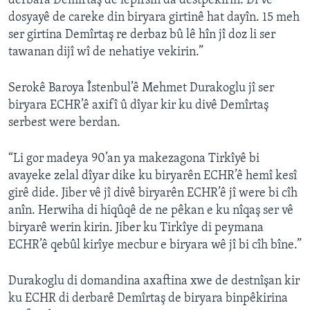
derbara Demîrtaş de lêpirsîn da destpêkirin. Di vê
dosyayê de careke din biryara girtinê hat dayîn. 15 meh
ser girtina Demîrtaş re derbaz bû lê hîn jî doz li ser
tawanan dijî wî de nehatiye vekirin.”
Serokê Baroya Îstenbul’ê Mehmet Durakoglu jî ser
biryara ECHR’ê axifî û dîyar kir ku divê Demîrtaş
serbest were berdan.
“Li gor madeya 90’an ya makezagona Tirkîyê bi
avayeke zelal dîyar dike ku biryarên ECHR’ê hemî kesî
girê dide. Jiber vê jî divê biryarên ECHR’ê jî were bi cîh
anîn. Herwiha di hiqûqê de ne pêkan e ku nîqaş ser vê
biryarê werin kirin. Jiber ku Tirkîye di peymana
ECHR’ê qebûl kirîye mecbur e biryara wê jî bi cîh bîne.”
Durakoglu di domandina axaftina xwe de destnîşan kir
ku ECHR di derbarê Demîrtaş de biryara binpêkirina