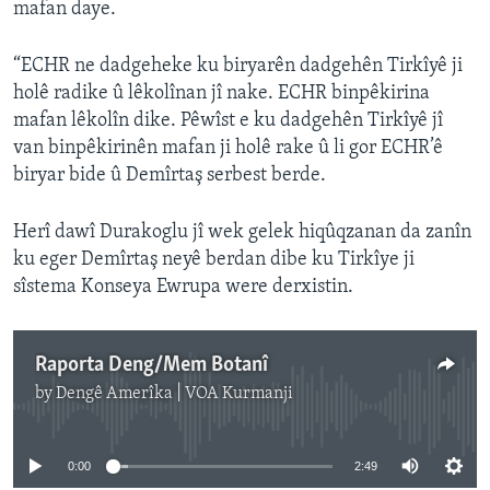
mafan daye.
“ECHR ne dadgeheke ku biryarên dadgehên Tirkîyê ji
holê radike û lêkolînan jî nake. ECHR binpêkirina
mafan lêkolîn dike. Pêwîst e ku dadgehên Tirkîyê jî
van binpêkirinên mafan ji holê rake û li gor ECHR’ê
biryar bide û Demîrtaş serbest berde.
Herî dawî Durakoglu jî wek gelek hiqûqzanan da zanîn
ku eger Demîrtaş neyê berdan dibe ku Tirkîye ji
sîstema Konseya Ewrupa were derxistin.
Raporta Deng/Mem Botanî
by
Dengê Amerîka | VOA Kurmanji
No media source currently available
0:00
2:49