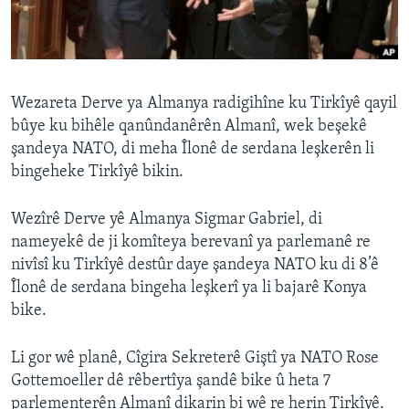
ÇAND Û HUNER
SERNIVÎS
SORANÎ
Wezareta Derve ya Almanya radigihîne ku Tirkîyê qayil
bûye ku bihêle qanûndanêrên Almanî, wek beşekê
Learning English
şandeya NATO, di meha Îlonê de serdana leşkerên li
bingeheke Tirkîyê bikin.
FOLLOW US
Wezîrê Derve yê Almanya Sigmar Gabriel, di
nameyekê de ji komîteya berevanî ya parlemanê re
nivîsî ku Tirkîyê destûr daye şandeya NATO ku di 8’ê
Zimanên Din
Îlonê de serdana bingeha leşkerî ya li bajarê Konya
bike.
Li gor wê planê, Cîgira Sekreterê Giştî ya NATO Rose
Gottemoeller dê rêbertîya şandê bike û heta 7
parlementerên Almanî dikarin bi wê re herin Tirkîyê.