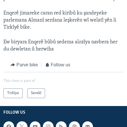
Enqerê jimareke caran red kiribû ku şandeyeke
parlemana Almanî serdana leşkerên wî welatî yên li
Tirkîyê bike.
Ew biryara Enqerê bûbû sedema alozîya navbera her
du dewletan û herwiha
Parve bike
Follow us
This item is part of
Tirkîye
Serekî
FOLLOW US