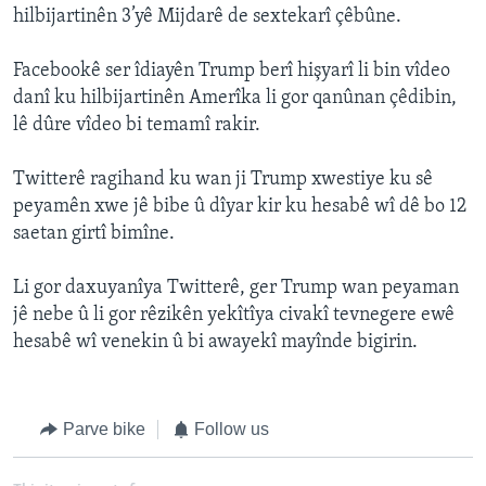
hilbijartinên 3’yê Mijdarê de sextekarî çêbûne.
Facebookê ser îdiayên Trump berî hişyarî li bin vîdeo
danî ku hilbijartinên Amerîka li gor qanûnan çêdibin,
lê dûre vîdeo bi temamî rakir.
Twitterê ragihand ku wan ji Trump xwestiye ku sê
peyamên xwe jê bibe û dîyar kir ku hesabê wî dê bo 12
saetan girtî bimîne.
Li gor daxuyanîya Twitterê, ger Trump wan peyaman
jê nebe û li gor rêzikên yekîtîya civakî tevnegere ewê
hesabê wî venekin û bi awayekî mayînde bigirin.
Parve bike
Follow us