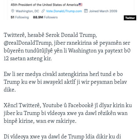
ÇAND Û HUNER
SERNIVÎS
SORANÎ
Twitterê, hesabê Serok Donald Trump,
@realDonaldTrump, jiber ranekirina sê peyamên ser
Learning English
bûyerên tundûtûjîyê yên li Washington ya paytext b0
12 saetan asteng kir.
FOLLOW US
Ew li ser medya civakî astengkirina herî tund e bo
Trump ku ew bi awayekî aktîf ji wir peyaman belav
dike.
Zimanên Din
Xêncî Twitterê, Youtube û Facebookê jî dîyar kirin ku
jiber ku Trump bi vîdeoya xwe ya dawî rêzikên wan
binpê kirine, wan ew rakiriye.
Di vîdeoya xwe ya dawî de Trump îdia dikir ku di