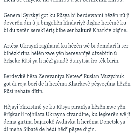
mehî de enîyeke nû vekiribû û şer berfirehtir kiribû.
General Syrskyi got ku Rûsya bi berdewamî hêzên nû ji
deverên din û ji bingehên hîndarîyê dişîne herêmê ku
bi du xetên serekî êrîş bibe ser bakurê Kharkiv bişîne.
Artêşa Ukraynî ragihand ku hêzên wê bi domdarî li ser
bihêzkirina hêlên xwe yên berevanîyê dixebitin û
êrîşeke Rûsî ya li nêzî gundê Starytsia îro têk birin.
Berdevkê hêza Zerevanîya Netewî Ruslan Muzychuk
got di roja borî de li herêma Kharkovê pêşveçûna hêzên
Rûsî nehate dîtin.
Hêjayî bîrxistinê ye ku Rûsya piranîya hêzên xwe yên
êrîşkar li rojhilata Ukrayna civandine, ku leşkerên wê ji
dema girtina bajarokê Avdiivka li herêma Donetsk ya
di meha Sibatê de hêdî hêdî pêşve diçin.