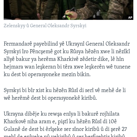
ÇAND Û HUNER
SERNIVÎS
Zelenskyy û General Oleksandr Syrskyi
SORANÎ
Learning English
Fermandarê payebilind yê Ukraynî General Oleksandr
Syrskyi îro Pêncşemê got ku Rûsya hêzên xwe li nêzîkî
alîyê bakur ya herêma Kharkivê zêdetir dike, lê hîn
FOLLOW US
hejmara wan leşkeran bi têra xwe leşkerên wê tunene
ku dest bi operasyoneke mezin bikin.
Zimanên Din
Syrskyi bi bîr xist ku hêzên Rûsî di serî vê mehê de li
wê herêmê dest bi operasyonekê kiribû.
Ukrayna dibêje ku rewşa enîya li bakurê rojhilata
Kharkovê niha aram e, piştî ku hêzên Rûsî di 10ê
Gulanê de dest bi êrîşeke ser sînor kiribû û di şerê 27