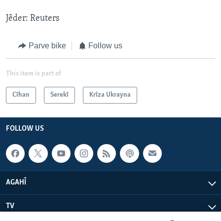
Jêder: Reuters
Parve bike
Follow us
This item is part of
Cîhan
Serekî
Krîza Ukrayna
FOLLOW US
AGAHÎ
TV