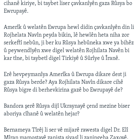
cihanê kiriye, bi taybet liser çavkanîyên gaza Rûsya bo
Ewrupayê.
Amerîk û welatên Ewrupa hewl didin çavkanîyên din li
Rojhelata Navîn peyda bikin, lê hewlên heta niha zor
serkeftî nebûn, ji ber ku Rûsya hebûneka xwe ya bihêz
û peywendîyên xwe digel welatên Rojhilata Navên bi
kar tîne, bi taybetî digel Tirkiyê û Sûrîye û Îranê.
Erê hevpeymanîya Amerîka û Ewrupa dikare dest ji
gaza Rûsya berde? Aya Rojhilata Navîn dikare cihê
Rûsya bigre di berhevkirina gazê bo Ewrupayê de?
Bandora şerê Rûsya dijî Ukraynayê çend mezine biser
aboriya cîhanê û welatên hejar?
Bernameya Tîrêj li ser vê mijarê rawesta digel Dr. Elî
Mîran mamostayê zanista siyasî li zaningeha Zaxoyê.