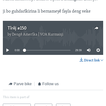
ji bo guhdarîkirina li bernameyê fayla deng veke
Tîrêj #150
by
Dengê Amerîka | VOA Kurmanji
No media source currently available
0:00
29:39
Direct link
Parve bike
Follow us
This item is part of