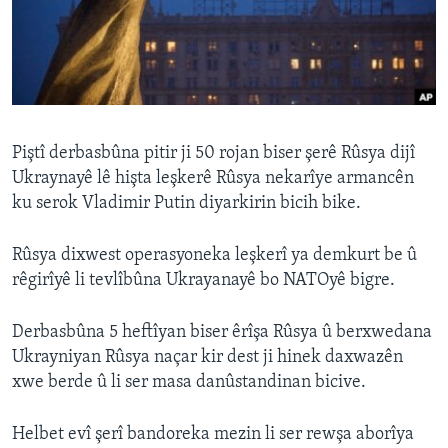
ÇAND Û HUNER
SERNIVÎS
SORANÎ
Learning English
Piştî derbasbûna pitir ji 50 rojan biser şerê Rûsya dijî
Ukraynayê lê hişta leşkerê Rûsya nekarîye armancên
FOLLOW US
ku serok Vladimir Putin diyarkirin bicih bike.
Rûsya dixwest operasyoneka leşkerî ya demkurt be û
rêgirîyê li tevlîbûna Ukrayanayê bo NATOyê bigre.
Zimanên Din
Derbasbûna 5 heftîyan biser êrîşa Rûsya û berxwedana
Ukrayniyan Rûsya naçar kir dest ji hinek daxwazên
xwe berde û li ser masa danûstandinan bicive.
Helbet evî şerî bandoreka mezin li ser rewşa aborîya