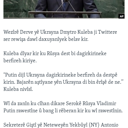
ÇAND Û HUNER
SERNIVÎS
SORANÎ
Wezîrê Derve yê Ukrayna Dmytro Kuleba ji Twittere
ser rewişa dawî daxuyanîyek belav kir.
Learning English
Kuleba dîyar kir ku Rûsya dest bi dagirkirineke
FOLLOW US
berfireh kiriye.
''Putin dijî Ukrayna dagirkirineke berfireh da destpê
kirin. Bajarên aştîyane yên Ukrayna di bin êrîşê de ne.’’
Zimanên Din
Kuleba nivîsî.
Wî da zanîn ku cîhan dikare Serokê Rûsya Vladimir
Putin rawestîne û bang li rêberan kir ku wî rawestînin.
Sekreterê Giştî yê Neteweyên Yekbûyî (NY) Antonio