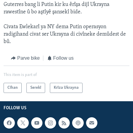
Guterres bang li Putin kir ku êrîşa dijî Ukrayna
rawestîne û bo aştîyê şansekî bide.
Civata Ewlekarî ya NY dema Putin operasyon
radigihand civat ser Ukrayna di civîneke demûdest de
bû.
Parve bike
Follow us
This item is part of
Cîhan
Serekî
Krîza Ukrayna
FOLLOW US