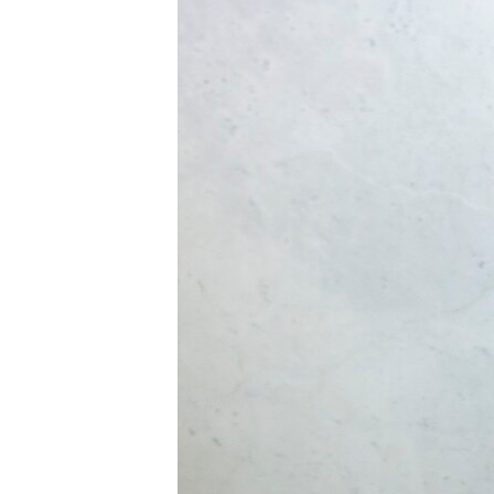
ÇAND Û HUNER
SERNIVÎS
SORANÎ