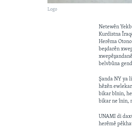
Logo
Netewên Yekbû
Kurdistna Îraq
Herêma Otonom
beşdarên xwep
xwepêşandanên
belvbûna gend
Şanda NY ya l
hêzên ewlekar
bikar bînin, h
bikar ne înin,
UNAMI di daxûy
herêmê pêkhat