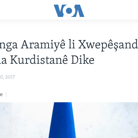
nga Aramiyê li Xwepêşan
a Kurdistanê Dike
0, 2017
ke