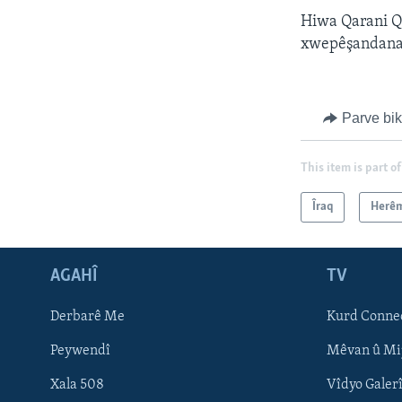
Hiwa Qarani Q
xwepêşandanan 
Parve bi
This item is part of
Îraq
Herê
AGAHÎ
TV
Learning English
Derbarê Me
Kurd Conne
FOLLOW US
Peywendî
Mêvan û Mi
Xala 508
Vîdyo Galer