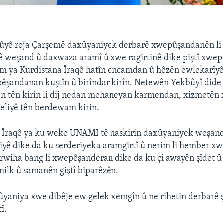
yê roja Çarşemê daxûyaniyek derbarê xwepûşandanên l
ê weşand û daxwaza aramî û xwe ragirtinê dike piştî xwep
 ya Kurdistana Îraqê hatîn encamdan û hêzên ewlekarîyê
êşandanan kuştîn û birîndar kirîn. Netewên Yekbûyî dide
 tên kirin li dij nedan mehaneyan karmendan, xizmetên 
eliyê tên berdewam kirin.
i Îraqê ya ku weke UNAMI tê naskirin daxûyaniyek weşand
iyê dike da ku serderiyeka aramgirtî û nerim li hember x
erwiha bang li xwepêşanderan dike da ku çi awayên şîdet û 
 milk û samanên giştî biparêzên.
aniya xwe dibêje ew gelek xemgîn û ne rihetin derbarê şî
î.