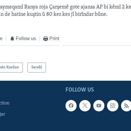
aymeqamî Ranya roja Çarşemê gote ajansa AP bi kêmî 2 ke
de hatine kuştin û 80 kes kes jî birîndar bûne.
ke
Follow us
Print
mên Kurdan
Serekî
FOLLOW US
ction
jar
î