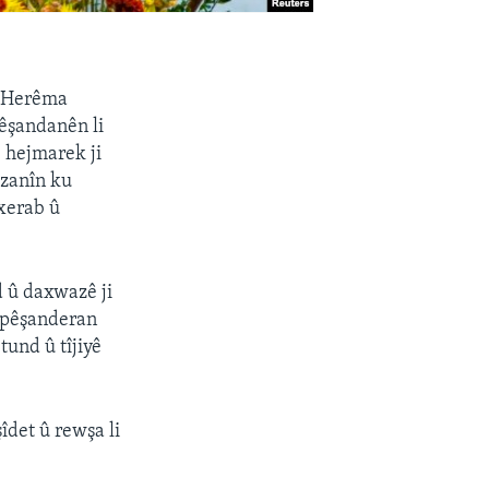
i Herêma
êşandanên li
 hejmarek ji
 zanîn ku
xerab û
 û daxwazê ji
wpêşanderan
tund û tîjiyê
det û rewşa li