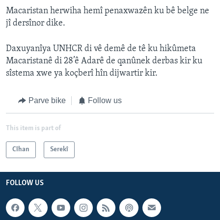
Macaristan herwiha hemî penaxwazên ku bê belge ne
jî dersînor dike.
Daxuyanîya UNHCR di vê demê de tê ku hikûmeta
Macaristanê di 28’ê Adarê de qanûnek derbas kir ku
sîstema xwe ya koçberî hîn dijwartir kir.
Parve bike
Follow us
This item is part of
Cîhan
Serekî
FOLLOW US