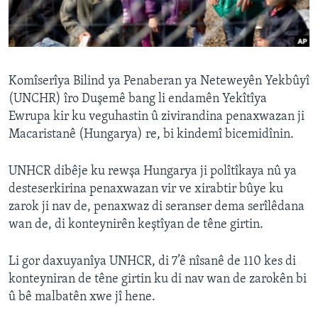
ÇAND Û HUNER
SERNIVÎS
SORANÎ
Komîserîya Bilind ya Penaberan ya Neteweyên Yekbûyî
(UNCHR) îro Duşemê bang li endamên Yekîtîya
Learning English
Ewrupa kir ku veguhastin û zivirandina penaxwazan ji
Macaristanê (Hungarya) re, bi kindemî bicemidînin.
FOLLOW US
UNHCR dibêje ku rewşa Hungarya ji polîtîkaya nû ya
desteserkirina penaxwazan vir ve xirabtir bûye ku
Zimanên Din
zarok ji nav de, penaxwaz di seranser dema serîlêdana
wan de, di konteynirên keştîyan de têne girtin.
Li gor daxuyanîya UNHCR, di 7’ê nîsanê de 110 kes di
konteyniran de têne girtin ku di nav wan de zarokên bi
û bê malbatên xwe jî hene.