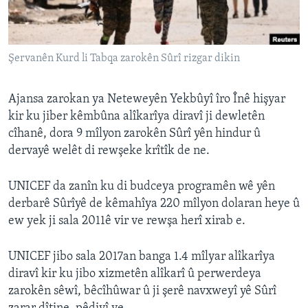
ÇAND Û HUNER
SERNIVÎS
Şervanên Kurd li Tabqa zarokên Sûrî rizgar dikin
SORANÎ
Learning English
Ajansa zarokan ya Neteweyên Yekbûyî îro Înê hişyar
kir ku jiber kêmbûna alîkarîya diravî ji dewletên
cîhanê, dora 9 mîlyon zarokên Sûrî yên hindur û
FOLLOW US
dervayê welêt di rewşeke krîtîk de ne.
UNICEF da zanîn ku di budceya programên wê yên
Zimanên Din
derbarê Sûrîyê de kêmahîya 220 mîlyon dolaran heye û
ew yek ji sala 2011ê vir ve rewşa herî xirab e.
UNICEF jibo sala 2017an banga 1.4 mîlyar alîkarîya
diravî kir ku jibo xizmetên alîkarî û perwerdeya
zarokên sêwî, bêcîhûwar û ji şerê navxweyî yê Sûrî