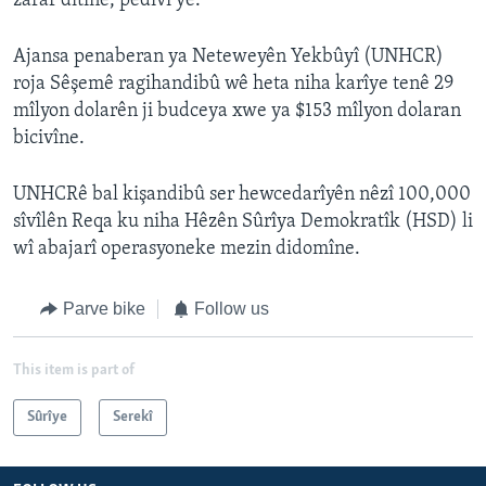
zarar dîtine, pêdivî ye.
Ajansa penaberan ya Neteweyên Yekbûyî (UNHCR)
roja Sêşemê ragihandibû wê heta niha karîye tenê 29
mîlyon dolarên ji budceya xwe ya $153 mîlyon dolaran
bicivîne.
UNHCRê bal kişandibû ser hewcedarîyên nêzî 100,000
sîvîlên Reqa ku niha Hêzên Sûrîya Demokratîk (HSD) li
wî abajarî operasyoneke mezin didomîne.
Parve bike
Follow us
This item is part of
Sûrîye
Serekî