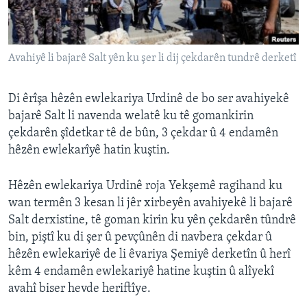
ÇAND Û HUNER
SERNIVÎS
Avahiyê li bajarê Salt yên ku şer li dij çekdarên tundrê derketî
SORANÎ
Learning English
Di êrîşa hêzên ewlekariya Urdinê de bo ser avahiyekê
bajarê Salt li navenda welatê ku tê gomankirin
çekdarên şîdetkar tê de bûn, 3 çekdar û 4 endamên
FOLLOW US
hêzên ewlekarîyê hatin kuştin.
Hêzên ewlekariya Urdinê roja Yekşemê ragihand ku
Zimanên Din
wan termên 3 kesan li jêr xirbeyên avahiyekê li bajarê
Salt derxistine, tê goman kirin ku yên çekdarên tûndrê
bin, piştî ku di şer û pevçûnên di navbera çekdar û
hêzên ewlekariyê de li êvariya Şemiyê derketîn û herî
kêm 4 endamên ewlekariyê hatine kuştin û alîyekî
avahî biser hevde heriftîye.