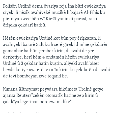
Polîsên Urdinê dema êvariya roja Îna bûrî ewlekarîya
ciyekî li nêzîk avahiyekê muzîkê li bajarê Al-Fihîs ku
piraniya xwecihên wî Kirsîtiyanin di parast, rastî
êrîşeka çekdarî hatbû.
Hêzên ewlekarîya Urdinê ket bûn pey êrîşkaran, li
avahiyekî bajarê Salt ku li serê girekî dimîne çekdarên
gomanbar hatbûn çember kirin, di avahî de şer
derketîye, herî kêm 4 endamên hêzên ewlekariya
Urdinê û 3 çekdar hatin kuştin, aliyekî avahî biser
hevde ketiye xwar tê texmîn kirin ku çekdarên di avahî
de tevî bombeyan xwe teqand be.
Jûmana Xûneymat peyvdara hikûmeta Urdinê gotye
ajansa Reuters"çekên otomatîk hatine zep kirin û
çalakîya lêgerînan berdewam dike".