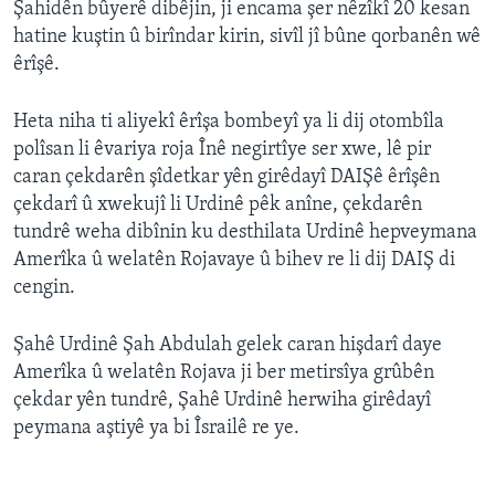
Şahidên bûyerê dibêjin, ji encama şer nêzîkî 20 kesan
hatine kuştin û birîndar kirin, sivîl jî bûne qorbanên wê
êrîşê.
Heta niha ti aliyekî êrîşa bombeyî ya li dij otombîla
polîsan li êvariya roja Înê negirtîye ser xwe, lê pir
caran çekdarên şîdetkar yên girêdayî DAIŞê êrîşên
çekdarî û xwekujî li Urdinê pêk anîne, çekdarên
tundrê weha dibînin ku desthilata Urdinê hepveymana
Amerîka û welatên Rojavaye û bihev re li dij DAIŞ di
cengin.
Şahê Urdinê Şah Abdulah gelek caran hişdarî daye
Amerîka û welatên Rojava ji ber metirsîya grûbên
çekdar yên tundrê, Şahê Urdinê herwiha girêdayî
peymana aştiyê ya bi Îsrailê re ye.