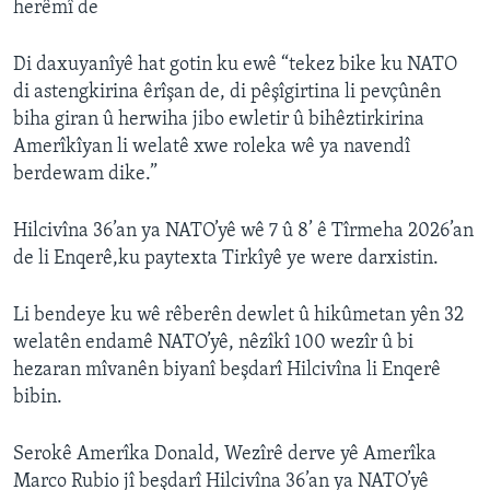
herêmî de
Di daxuyanîyê hat gotin ku ewê “tekez bike ku NATO
di astengkirina êrîşan de, di pêşîgirtina li pevçûnên
biha giran û herwiha jibo ewletir û bihêztirkirina
Amerîkîyan li welatê xwe roleka wê ya navendî
berdewam dike.”
Hilcivîna 36’an ya NATO’yê wê 7 û 8’ ê Tîrmeha 2026’an
de li Enqerê,ku paytexta Tirkîyê ye were darxistin.
Li bendeye ku wê rêberên dewlet û hikûmetan yên 32
welatên endamê NATO’yê, nêzîkî 100 wezîr û bi
hezaran mîvanên biyanî beşdarî Hilcivîna li Enqerê
bibin.
Serokê Amerîka Donald, Wezîrê derve yê Amerîka
Marco Rubio jî beşdarî Hilcivîna 36’an ya NATO’yê