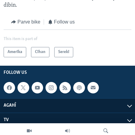
dibin.
Parve bike
Follow us
This item is part of
Amerîka
Cîhan
Serekî
FOLLOW US
AGAHÎ
TV