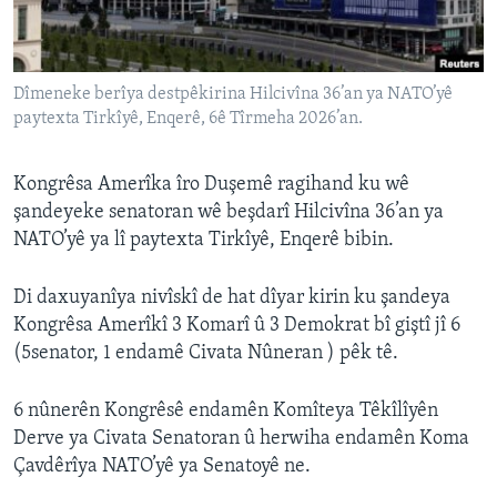
ÇAND Û HUNER
SERNIVÎS
Dîmeneke berîya destpêkirina Hilcivîna 36’an ya NATO’yê
SORANÎ
paytexta Tirkîyê, Enqerê, 6ê Tîrmeha 2026’an.
Learning English
Kongrêsa Amerîka îro Duşemê ragihand ku wê
şandeyeke senatoran wê beşdarî Hilcivîna 36’an ya
FOLLOW US
NATO’yê ya lî paytexta Tirkîyê, Enqerê bibin.
Di daxuyanîya nivîskî de hat dîyar kirin ku şandeya
Zimanên Din
Kongrêsa Amerîkî 3 Komarî û 3 Demokrat bî giştî jî 6
(5senator, 1 endamê Civata Nûneran ) pêk tê.
6 nûnerên Kongrêsê endamên Komîteya Têkîlîyên
Derve ya Civata Senatoran û herwiha endamên Koma
Çavdêrîya NATO’yê ya Senatoyê ne.