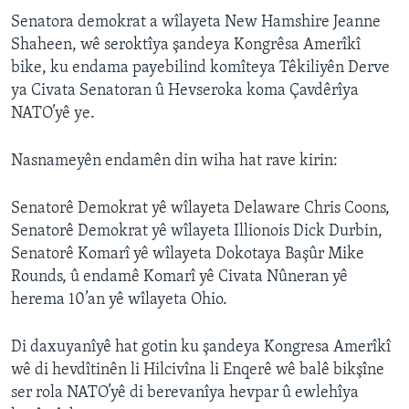
Senatora demokrat a wîlayeta New Hamshire Jeanne
Shaheen, wê seroktîya şandeya Kongrêsa Amerîkî
bike, ku endama payebilind komîteya Têkiliyên Derve
ya Civata Senatoran û Hevseroka koma Çavdêrîya
NATO’yê ye.
Nasnameyên endamên din wiha hat rave kirin:
Senatorê Demokrat yê wîlayeta Delaware Chris Coons,
Senatorê Demokrat yê wîlayeta Illionois Dick Durbin,
Senatorê Komarî yê wîlayeta Dokotaya Başûr Mike
Rounds, û endamê Komarî yê Civata Nûneran yê
herema 10’an yê wîlayeta Ohio.
Di daxuyanîyê hat gotin ku şandeya Kongresa Amerîkî
wê di hevdîtinên li Hilcivîna li Enqerê wê balê bikşîne
ser rola NATO’yê di berevanîya hevpar û ewlehîya