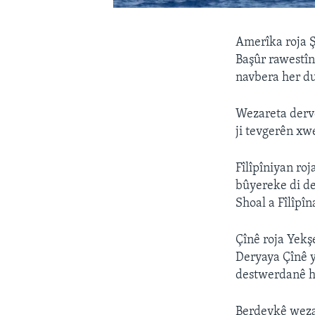
Amerîka roja Ş
Başûr rawestîne
navbera her du
Wezareta derve
ji tevgerên xw
Fîlîpîniyan roj
bûyereke di d
Shoal a Fîlîpî
Çînê roja Yekş
Deryaya Çînê y
destwerdanê hi
Berdevkê wezar