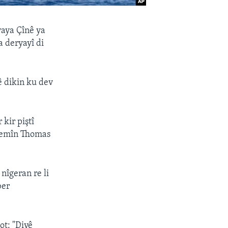
yaya Çînê ya
a deryayî di
 dikin ku dev
 kir piştî
uyemîn Thomas
nîgeran re li
ber
ot: "Divê