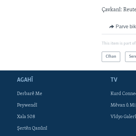
Çavkanî: Reut
Parve bi
This item is part of
Cîhan
Ser
AGAHÎ
TV
Learning English
Derbarê Me
Kurd Conne
FOLLOW US
Peywendî
Mêvan û Mi
Xala 508
Vîdyo Galer
Şertên Qanûnî
Zimanên Din