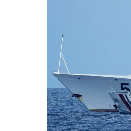
ÇAND Û HUNER
SERNIVÎS
SORANÎ