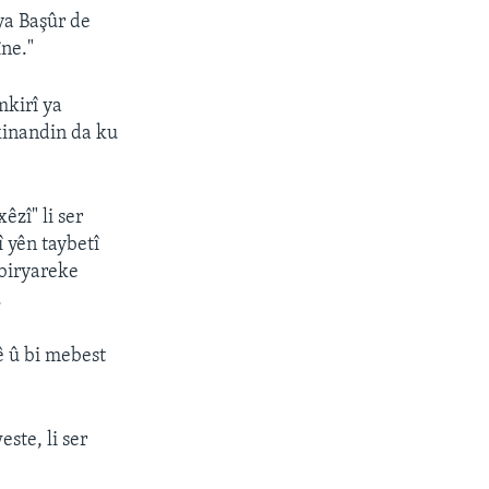
ya Başûr de
îne."
mkirî ya
kinandin da ku
êzî" li ser
 yên taybetî
 biryareke
.
ê û bi mebest
ste, li ser