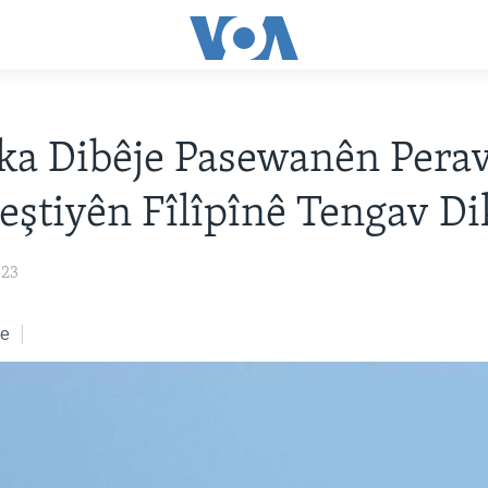
a Dibêje Pasewanên Pera
eştiyên Fîlîpînê Tengav Di
023
ke