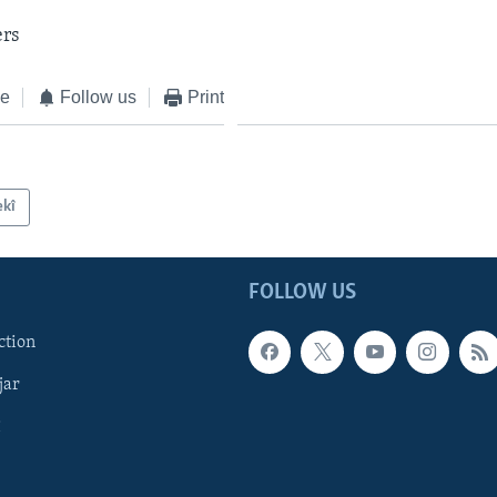
ers
ke
Follow us
Print
ekî
FOLLOW US
ction
jar
î