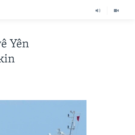
vê Yên
kin