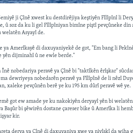
emiyê ji Çînê xwest ku destdirêjiya keştiyên Fîlîpînî li Der
, û soz da ku li gel Fîlîpîniyan bimîne piştî pevçûneke din 
 welatên Asyayî de.
 ya Amerîkayê di daxuyaniyekê de got, "Em bang li Pekînê
e yên dijminahî û ne ewle berde."
a Înê nobedariya peravê ya Çînê bi "taktîkên êrîşkar" sûcdar
ema dewriyeya nobedarên peravê ya Fîlîpînê de li nêzî D
nan, xaleke pevçûnên berê ye ku 195 km dûrî peravê wê ye.
emê got ew amade ye ku nakokiyên deryayî yên bi welatên 
a Başûr bi şêwirên dostane çareser bike û Amerîka li hem
şyar kir.
eta derva ya Çînê di daxuyaniya xwe ya nivîskî da wiha g