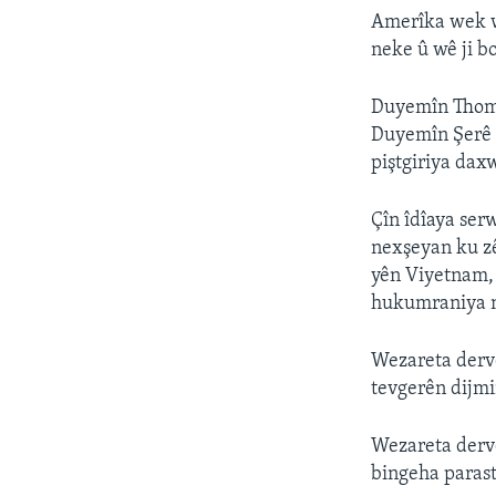
Amerîka wek w
neke û wê ji b
Duyemîn Thomas
Duyemîn Şerê C
piştgiriya dax
Çîn îdîaya serw
nexşeyan ku zê
yên Viyetnam, 
hukumraniya na
Wezareta derve
tevgerên dijmi
Wezareta derve
bingeha parast