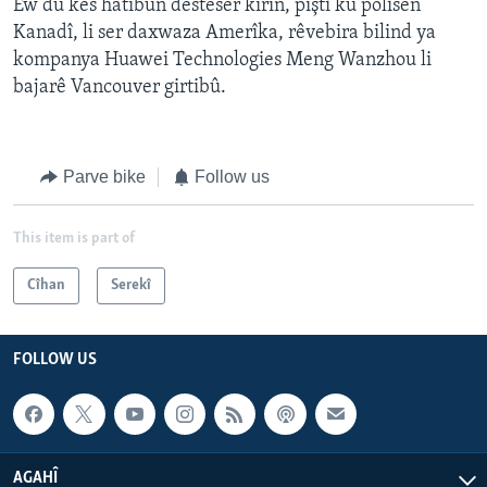
Ew du kes hatibûn desteser kirin, piştî ku polîsên
Kanadî, li ser daxwaza Amerîka, rêvebira bilind ya
kompanya Huawei Technologies Meng Wanzhou li
bajarê Vancouver girtibû.
Parve bike
Follow us
This item is part of
Cîhan
Serekî
FOLLOW US
AGAHÎ