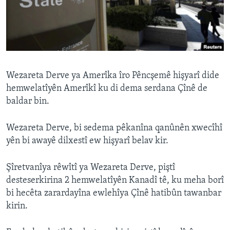
ÇAND Û HUNER
SERNIVÎS
SORANÎ
Learning English
Wezareta Derve ya Amerîka îro Pêncşemê hişyarî dide
hemwelatîyên Amerîkî ku di dema serdana Çînê de
baldar bin.
FOLLOW US
Wezareta Derve, bi sedema pêkanîna qanûnên xwecîhî
yên bi awayê dilxestî ew hişyarî belav kir.
Zimanên Din
Şîretvanîya rêwîtî ya Wezareta Derve, piştî
desteserkirina 2 hemwelatîyên Kanadî tê, ku meha borî
bi hecêta zarardayîna ewlehîya Çînê hatibûn tawanbar
kirin.