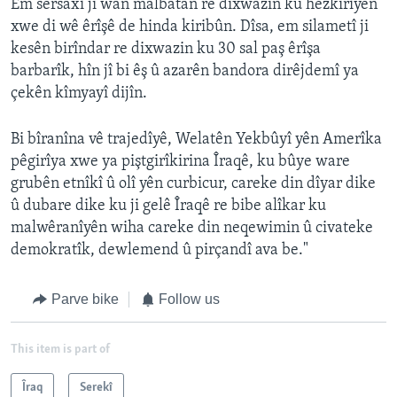
Em sersaxî ji wan malbatan re dixwazin ku hezkirîyên
xwe di wê êrîşê de hinda kiribûn. Dîsa, em silametî ji
kesên birîndar re dixwazin ku 30 sal paş êrîşa
barbarîk, hîn jî bi êş û azarên bandora dirêjdemî ya
çekên kîmyayî dijîn.
Bi bîranîna vê trajedîyê, Welatên Yekbûyî yên Amerîka
pêgirîya xwe ya piştgirîkirina Îraqê, ku bûye ware
grubên etnîkî û olî yên curbicur, careke din dîyar dike
û dubare dike ku ji gelê Îraqê re bibe alîkar ku
malwêranîyên wiha careke din neqewimin û civateke
demokratîk, dewlemend û pirçandî ava be."
Parve bike
Follow us
This item is part of
Îraq
Serekî