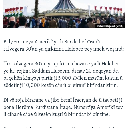
ÇAND Û HUNER
SERNIVÎS
SORANÎ
Learning English
Balyozxaneya Amerîkî ya li Bexda bo bîranîna
salvegera 30’an ya qirkirina Helebce peyamek weşand:
FOLLOW US
"Îro salvegera 30’an ya qirkirina hovane ya li Helebce
ye ku rejîma Saddam Huseyîn, di nav 20 deqeyan de,
bi çekên kîmyayî pirtir ji 5,000 sîvîlên masûm kuştin û
Zimanên Din
zêdetir ji 10,000 kesên din jî bi giranî birîndar kirin.
Di vê roja bîranînê ya jibo hemî Îraqîyan de û taybetî jî
bona Herêma Kurdistana Îraqê, Nûnertîya Amerîkî tev
li cîhanê dibe û kesên kuştî û birîndar bi bîr tine.