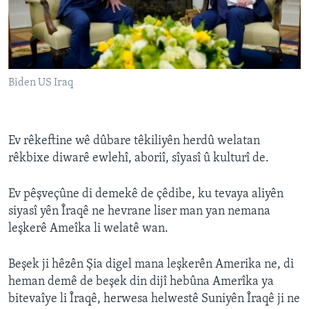
Biden US Iraq
Ev rêkeftine wê dûbare têkiliyên herdû welatan
rêkbixe diwarê ewlehî, aboriî, sîyasî û kulturî de.
Ev pêşveçûne di demekê de çêdibe, ku tevaya aliyên
siyasî yên Îraqê ne hevrane liser man yan nemana
leşkerê Ameîka li welatê wan.
Beşek ji hêzên Şia digel mana leşkerên Amerika ne, di
heman demê de beşek din dijî hebûna Amerîka ya
bitevaîye li Îraqê, herwesa helwestê Suniyên Îraqê ji ne