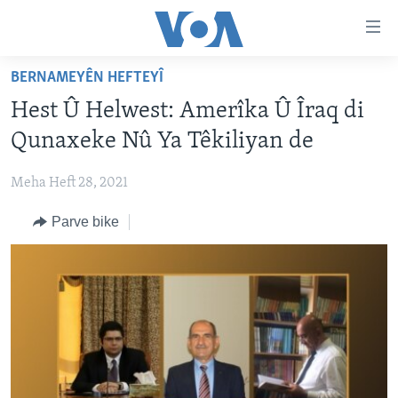
Lînkên
eksesibilîtî
Yekser
BERNAMEYÊN HEFTEYÎ
here
DESTPÊK
Hest Û Helwest: Amerîka Û Îraq di
naveroka
NÛÇE
serekî
Qunaxeke Nû Ya Têkiliyan de
HERÊMÊN KURDAN
Yekser
VÎDYO GALERÎ
here
Meha Heft 28, 2021
AMERÎKA
FOTO GALERÎ
Malpera
Parve bike
TIRKÎYE
RADYO
serekî
Yekser
SÛRÎYE
HEVPEYVÎN
here
ÎRAQ
Lêgerînê
ÎRAN
ROJHILATA NAVÎN
CÎHAN