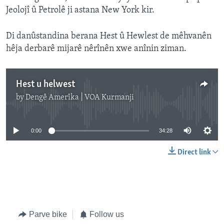
Jeolojî û Petrolê ji astana New York kir.
Di danûstandina berana Hest û Hewlest de mêhvanên
hêja derbarê mijarê nêrînên xwe anînin ziman.
Hest u helwest
by
Dengê Amerîka | VOA Kurmanji
No media source currently available
0:00
34:28
Direct link
Parve bike
Follow us