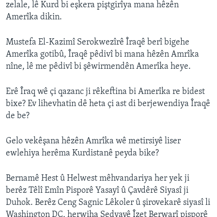
zelale, lê Kurd bi eşkera piştgirîya mana hêzên
Amerîka dikin.
Mustefa El-Kazimî Serokwezîrê Îraqê berî bigehe
Amerîka gotibû, Îraqê pêdivî bi mana hêzên Amrîka
nîne, lê me pêdivî bi şêwirmendên Amerîka heye.
Erê Îraq wê çi qazanc ji rêkeftina bi Amerîka re bidest
bixe? Ev lihevhatin dê heta çi ast di berjewendiya Îraqê
de be?
Gelo vekêşana hêzên Amrîka wê metirsiyê liser
ewlehiya herêma Kurdistanê peyda bike?
Bernamê Hest û Helwest mêhvandariya her yek ji
berêz Têlî Emîn Pisporê Yasayî û Çavdêrê Siyasî ji
Duhok. Berêz Ceng Sagnic Lêkoler û şirovekarê siyasî li
Washington DC, herwiha Sedyayê Îzet Berwarî pisporê