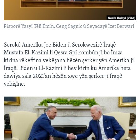
ÇAND Û HUNER
SERNIVÎS
Pisporê Yasyî Têlî Emîn, Ceng Sagnic û Seyadayê Îzet Berwarî
SORANÎ
Learning English
Serokê Amerîka Joe Biden û Serokwezîrê Îraqê
Mustafa El-Kazimî li Qesra Spî kombûn ji bo Îmza
kirina rêkeftina vekêşana hêzên şerker yên Amerîka ji
FOLLOW US
Îraqê. Biden û El-Kazimî li hev kirin ku Amerîka heta
dawîya sala 2021’an hêzên xwe yên şerker ji Îraqê
vekişîne.
Zimanên Din